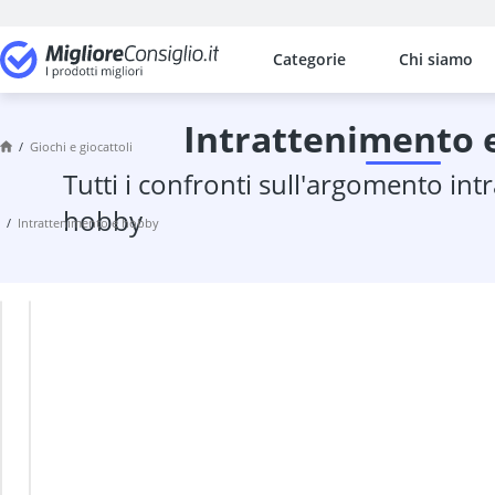
Categorie
Chi siamo
I confronti più popolari per categ
Giochi e giocattoli
Acquerelli
intrattenimento 
giochi e giocattoli
aereo radiocomandato
tutti i confronti sull'argomento intrattenimento e
aereo telecomandato
Air hockey
hobby
intrattenimento e hobby
album per monete
Altalena dell'amore
altalena elettrica per neonati
altalena in corda
L
P
Altalena per neonati da giardino
altalena terapeutica
Lampada
Proiettore
Alzasedia
amaca per neonati
medusa
di stelle
anello da dentizione
lampada
Proiettore
anello flash
per
sotto i