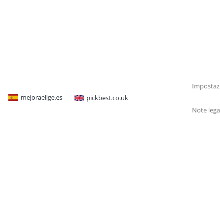
Impostazi
mejoraelige.es
pickbest.co.uk
Note lega