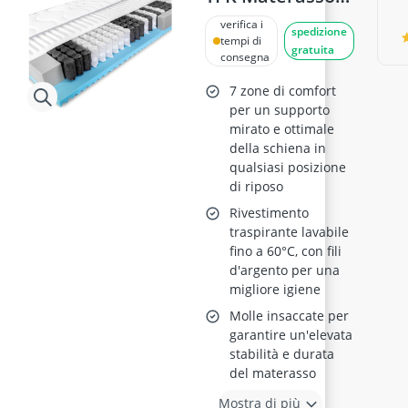
160x190 cm
verifica i
spedizione
tempi di
gratuita
consegna
7 zone di comfort
per un supporto
mirato e ottimale
della schiena in
qualsiasi posizione
di riposo
Rivestimento
traspirante lavabile
fino a 60°C, con fili
d'argento per una
migliore igiene
Molle insaccate per
garantire un'elevata
stabilità e durata
del materasso
Mostra di più