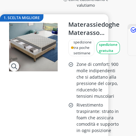
adesivo per piastrelle
valutiamo
adesivo per vetri
aeratore per vino
1. SCELTA MIGLIORE
aerografo
Materassiedoghe
affetta ananas
Materasso
Affettatrice
Ortopedico
spedizione
spedizione
160x190 cm
tra poche
gratuita
settimane
Zone di comfort: 900
molle indipendenti
che si adattano alla
pressione del corpo,
riducendo le
tensioni muscolari
Rivestimento
traspirante: strato in
foam che assicura
comodità e supporto
in ogni posizione