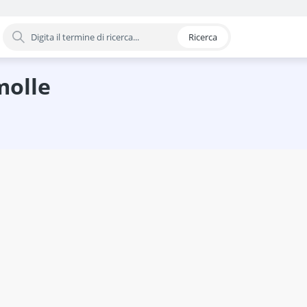
Ricerca
oria
nduzione