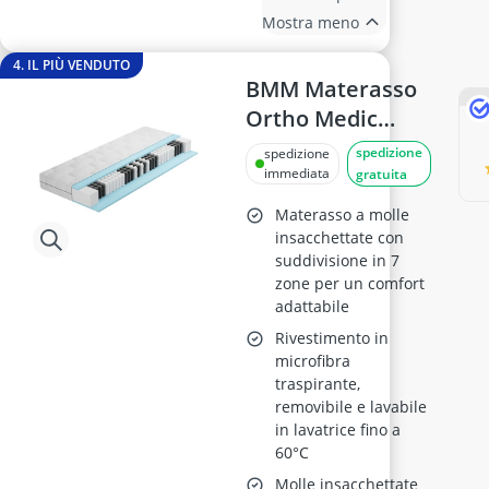
Mostra meno
4. IL PIÙ VENDUTO
BMM Materasso
Ortho Medic
80x190 cm, H3
spedizione
spedizione
Rigido
immediata
gratuita
Materasso a molle
insacchettate con
suddivisione in 7
zone per un comfort
adattabile
Rivestimento in
microfibra
traspirante,
removibile e lavabile
in lavatrice fino a
60°C
Molle insacchettate