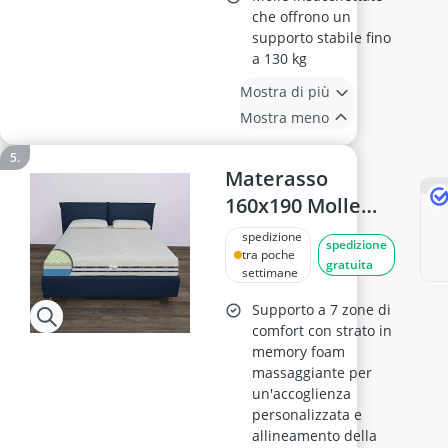
che offrono un
supporto stabile fino
a 130 kg
Mostra di più
Mostra meno
Materasso
160x190 Molle
Insacchettate e
spedizione
spedizione
Memory
tra poche
gratuita
settimane
Supporto a 7 zone di
comfort con strato in
memory foam
massaggiante per
un'accoglienza
personalizzata e
allineamento della