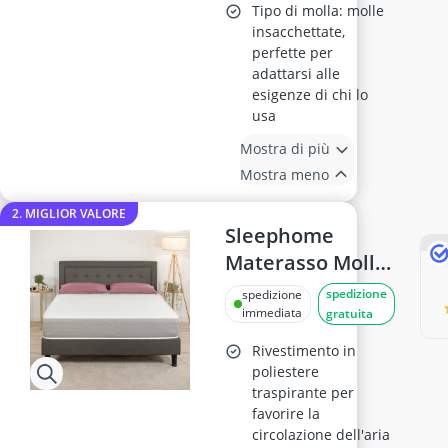
Tipo di molla: molle
insacchettate,
perfette per
adattarsi alle
esigenze di chi lo
usa
Mostra di più
Mostra meno
2. MIGLIOR VALORE
Sleephome
Materasso Molle
Insacchettate
spedizione
spedizione
160x190
immediata
gratuita
Rivestimento in
poliestere
traspirante per
favorire la
circolazione dell'aria