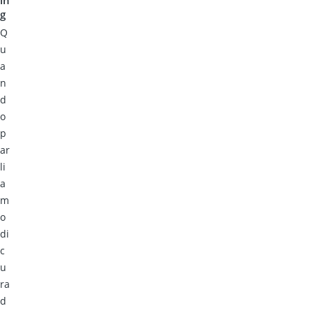
g
Q
u
a
n
d
o
p
ar
li
a
m
o
di
c
u
ra
d