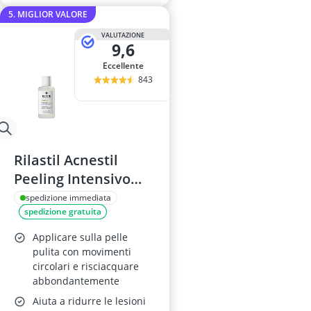
5. MIGLIOR VALORE
VALUTAZIONE
9,6
Eccellente
843
Rilastil Acnestil
Peeling Intensivo
100 ml
spedizione immediata
spedizione gratuita
Applicare sulla pelle
pulita con movimenti
circolari e risciacquare
abbondantemente
Aiuta a ridurre le lesioni