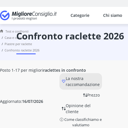
Categorie
Chi siamo
I confronti più popolari per categ
Casa e cucina
Test e confronti
Accendigrill elettrico
confronto raclette 2026
casa e cucina
Accendino ad arco
piastre per raclette
Accendino ad arco elettrico
confronto raclette 2026
Accendino antivento
accendino lungo
acciaino
Posto 1-17 per migliori
raclettes in confronto
Acciaino in ceramica
La nostra
acciarino
raccomandazione
acrilico artistico
Adattatore per piano cottura a i
Prezzo
addolcitore d'acqua AQMOS
Aggiornato:
16/07/2026
Opinione del
Adesivi antiscivolo per doccia
cliente
adesivo per finestre
ⓘ Come classifichiamo e
adesivo per mobili
valutiamo