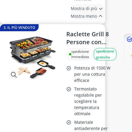
Mostra di più
Mostra meno
3. IL PIÙ VENDUTO
Raclette Grill 8
Persone con
Piastra in
spedizione
spedizione
Alluminio e 8
immediata
gratuita
Pentolini, 1500
Potenza di 1500 W
Watt
per una cottura
efficace
Termostato
regolabile per
scegliere la
temperatura
ottimale
Materiale
antiaderente per