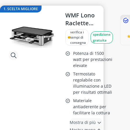
adesivo per piastrelle
adesivo per vetri
1. SCELTA MIGLIORE
aeratore per vino
WMF Lono
aerografo
Raclette
affetta ananas
Elettrica 1500W
verifica i
spedizione
Affettatrice
tempi di
gratuita
consegna
Potenza di 1500
watt per prestazioni
elevate
Termostato
regolabile con
illuminazione a LED
per risultati ottimali
Materiale
antiaderente per
facilitare la cottura
Mostra di più
Mostra meno