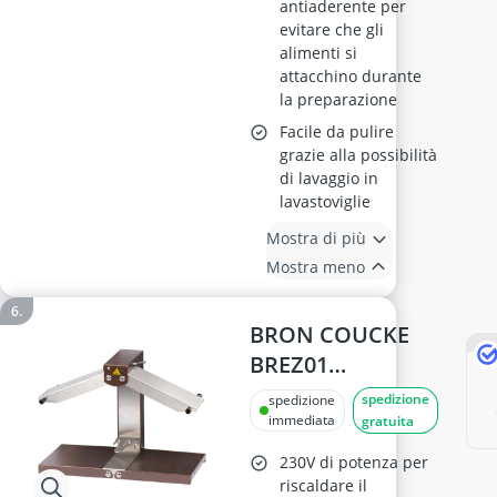
antiaderente per
evitare che gli
alimenti si
attacchino durante
la preparazione
Facile da pulire
grazie alla possibilità
di lavaggio in
lavastoviglie
Mostra di più
Mostra meno
BRON COUCKE
BREZ01
Macchina
spedizione
spedizione
Raclette, 1000 W,
immediata
gratuita
Acciaio
230V di potenza per
Inossidabile
riscaldare il