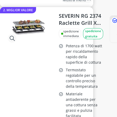
2. MIGLIOR VALORE
SEVERIN RG 2374
Raclette Grill XXL
8 persone
spedizione
spedizione
immediata
gratuita
Potenza di 1700 watt
per riscaldamento
rapido della
superficie di cottura
Termostato
regolabile per un
controllo preciso
della temperatura
Materiale
antiaderente per
una cottura senza
grassi e pulizia
facilitata