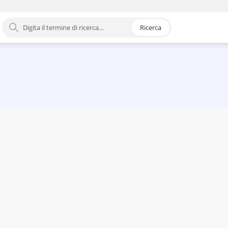
Ricerca
oria
nduzione