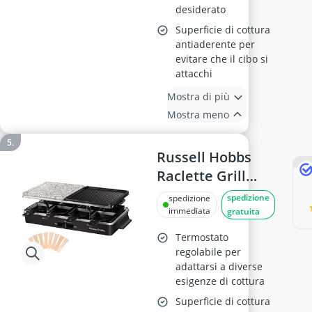
desiderato
Superficie di cottura
antiaderente per
evitare che il cibo si
attacchi
Mostra di più
Mostra meno
Russell Hobbs
Raclette Grill
26280-56, 8
spedizione
spedizione
persone
immediata
gratuita
Termostato
regolabile per
adattarsi a diverse
esigenze di cottura
Superficie di cottura