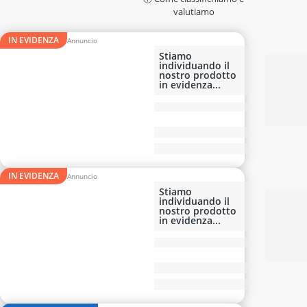
adesivo per piastrelle
valutiamo
adesivo per vetri
aeratore per vino
IN EVIDENZA
aerografo
Stiamo
individuando il
affetta ananas
nostro prodotto
Affettatrice
in evidenza...
IN EVIDENZA
Stiamo
individuando il
nostro prodotto
in evidenza...