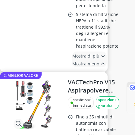
per estenderla
Sistema di filtrazione
HEPA a 11 stadi che
trattiene il 99,9%
degli allergeni e
mantiene
l'aspirazione potente
Mostra di più
Mostra meno
2. MIGLIOR VALORE
VACTechPro V15
Aspirapolvere
Senza Fili
spedizione
spedizione
immediata
gratuita
Fino a 35 minuti di
autonomia con
batteria ricaricabile