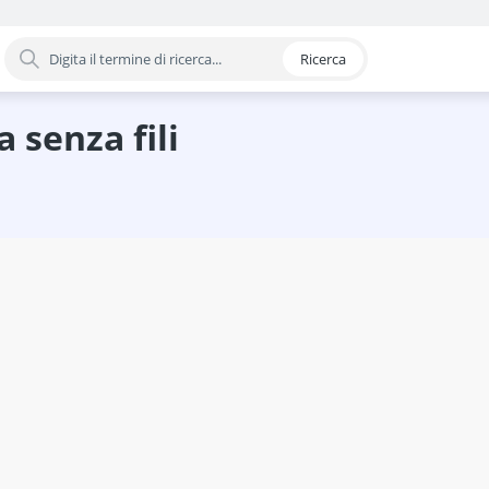
Ricerca
oria
nduzione