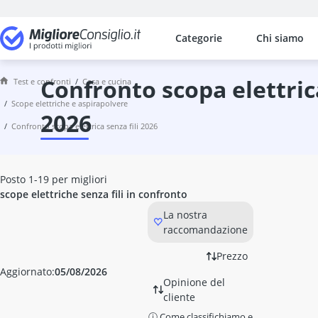
Categorie
Chi siamo
I confronti più popolari per categ
Casa e cucina
Accendigrill elettrico
confronto scopa elettrica senza fili
Test e confronti
casa e cucina
Accendino ad arco
scope elettriche e aspirapolvere
Accendino ad arco elettrico
2026
confronto scopa elettrica senza fili 2026
Accendino antivento
accendino lungo
acciaino
Posto 1-19 per migliori
Acciaino in ceramica
scope elettriche senza fili in confronto
acciarino
La nostra
acrilico artistico
raccomandazione
Adattatore per piano cottura a i
addolcitore d'acqua AQMOS
Prezzo
Adesivi antiscivolo per doccia
Aggiornato:
05/08/2026
Opinione del
adesivo per finestre
cliente
adesivo per mobili
ⓘ Come classifichiamo e