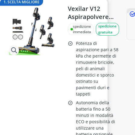
1. SCELTA MIGLIORE
Vexilar V12
Aspirapolvere
Senza Fili
spedizione
spedizione
58000Pa, 50min,
immediata
gratuita
Senza Sacco,
Potenza di
Ultra Leggero,
aspirazione pari a 58
kPa che permette di
Antigroviglio
rimuovere briciole,
peli di animali
domestici e sporco
ostinato su
pavimenti duri e
tappeti
Autonomia della
batteria fino a 50
minuti in modalità
ECO e possibilità di
utilizzare una
batteria opzionale