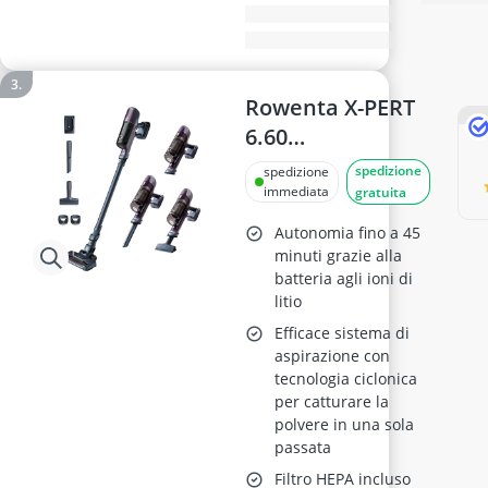
Rowenta X-PERT
6.60
Aspirapolvere
spedizione
spedizione
Senza Fili,
immediata
gratuita
RH6838
Autonomia fino a 45
minuti grazie alla
batteria agli ioni di
litio
Efficace sistema di
aspirazione con
tecnologia ciclonica
per catturare la
polvere in una sola
passata
Filtro HEPA incluso