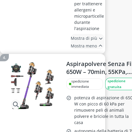
per trattenere
allergeni e
microparticelle
durante
l'aspirazione
Mostra di più
Mostra meno
Aspirapolvere Senza Fi
650W – 70min, 55KPa,
1.8L, 8 Stadi Filtrati,
spedizione
spedizione
Autoportante, Ricarica
immediata
gratuita
a Parete, Touch Scree
potenza di aspirazione di 65
LED, Anti-Groviglio, Pe
W con picco di 60 kPa per
rimuovere peli di animali
Animali/Pavimenti/Au
polvere e briciole in tutta la
casa
autonomia della batteria di 