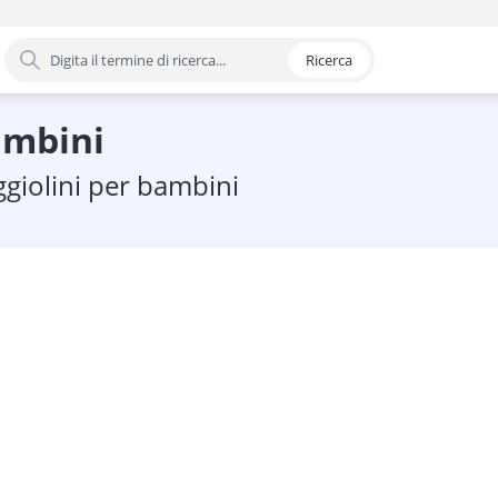
Ricerca
oria
bambini
eggiolini per bambini