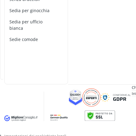
r
o
sedia per ginocchia
n
sedia per ufficio
a
bianca
g
i
sedie comode
r
e
v
o
l
e
Ch
In