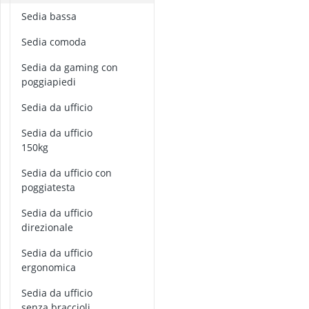
arco da arram
p
sedia bassa
arco giochi pe
o
arena Beybla
sedia comoda
l
arena di beyb
t
Sedia da gaming con
aspirapolvere 
r
poggiapiedi
o
n
sedia da ufficio
a
d
Sedia da ufficio
a
150kg
u
sedia da ufficio con
ff
poggiatesta
i
c
Sedia da ufficio
i
direzionale
o
Sedia da ufficio
p
ergonomica
o
l
sedia da ufficio
t
senza braccioli