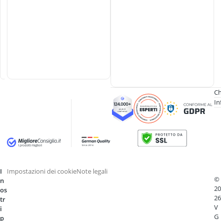
a
a
l
e
g
n
a
Ch
In
I
Impostazioni dei cookie
Note legali
©
n
20
os
26
tr
V
i
G
p