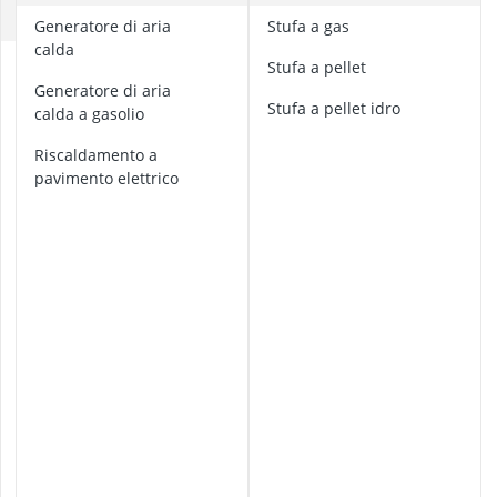
alzalastre pe
C
Generatore di aria
Stufa a gas
ancorante chi
calda
Anemometro
A
Stufa a pellet
Anticalcare pe
t
generatore di aria
t
Stufa a pellet idro
Applicazione 
calda a gasolio
u
a
Riscaldamento a
t
pavimento elettrico
o
r
e
p
e
r
r
i
s
c
a
l
d