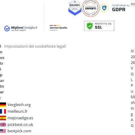
In
I
Impostazioni dei cookie
Note legali
©
n
20
os
26
tr
V
i
G
p
L
ar
P
tn
u
er
bli
:
sh
Vergleich.org
in
meilleurs.fr
g
mejoraelige.es
A
pickbest.co.uk
G
bestpick.com