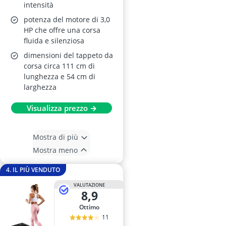
Display LED, Portata
intensità
159 kg
potenza del motore di 3,0
HP che offre una corsa
fluida e silenziosa
dimensioni del tappeto da
corsa circa 111 cm di
lunghezza e 54 cm di
larghezza
Visualizza prezzo →
Mostra di più
Mostra meno
4. IL PIÙ VENDUTO
VALUTAZIONE
8,9
Ottimo
11