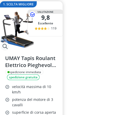
amaca da est
1. SCELTA MIGLIORE
amaca per yo
VALUTAZIONE
Ancoraggio a 
9,8
Anelli da ginn
Eccellente
anello agopre
119
UMAY Tapis Roulant
Elettrico Pieghevole
3.0 CV, Velocità 10
spedizione immediata
spedizione gratuita
km/h, Inclinazione
16%, Schermo LED,
velocità massima di 10
Telecomando, Carico
km/h
max 136 kg
potenza del motore di 3
cavalli
superficie di corsa aperta