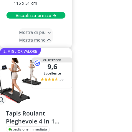
115 x 51 cm
Visualizza prezzo →
Mostra di più
Mostra meno
2. MIGLIOR VALORE
VALUTAZIONE
9,6
Eccellente
38
Tapis Roulant
Pieghevole 4-in-1
con Inclinazione 9%,
spedizione immediata