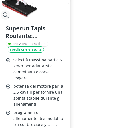
Superun Tapis
Roulante:
Inclinazione 6%,
spedizione immediata
spedizione gratuita
Motore 2,5 CV,
Portata 136 kg,
velocità massima pari a 6
Velocità max 6 km/h,
km/h per adattarsi a
camminata e corsa
Controllo tramite
leggera
App, Programmi
potenza del motore pari a
HIIT/MIIT
2,5 cavalli per fornire una
spinta stabile durante gli
allenamenti
programmi di
allenamento: tre modalità
tra cui bruciare grassi,