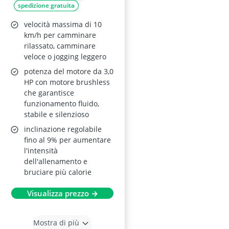
spedizione gratuita
Velocità 1-10 km/h,
Motore Brushless
velocità massima di 10
Silenzioso 3,0 HP,
km/h per camminare
rilassato, camminare
Portata 140 kg,
veloce o jogging leggero
Display LED,
potenza del motore da 3,0
Ammortizzato,
HP con motore brushless
Salvaspazio
che garantisce
funzionamento fluido,
stabile e silenzioso
inclinazione regolabile
fino al 9% per aumentare
l'intensità
dell'allenamento e
bruciare più calorie
Visualizza prezzo →
Mostra di più