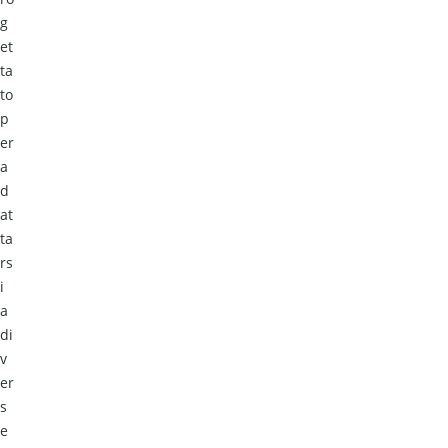
g
et
ta
to
p
er
a
d
at
ta
rs
i
a
di
v
er
s
e