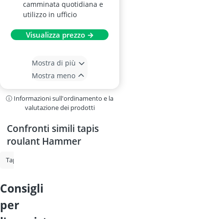
camminata quotidiana e
utilizzo in ufficio
Visualizza prezzo →
Mostra di più
Mostra meno
ⓘ Informazioni sull'ordinamento e la
valutazione dei prodotti
Confronti simili tapis
roulant Hammer
Tapis roulant da ufficio
Tapis roulant
Tapis roulant pieghevole
consigli
per