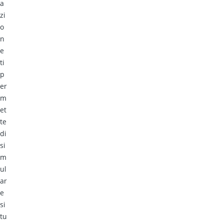
a
zi
o
n
e
ti
p
er
m
et
te
di
si
m
ul
ar
e
si
tu