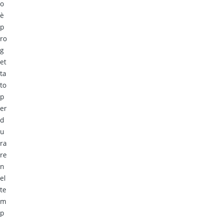
o
è
p
ro
g
et
ta
to
p
er
d
u
ra
re
n
el
te
m
p