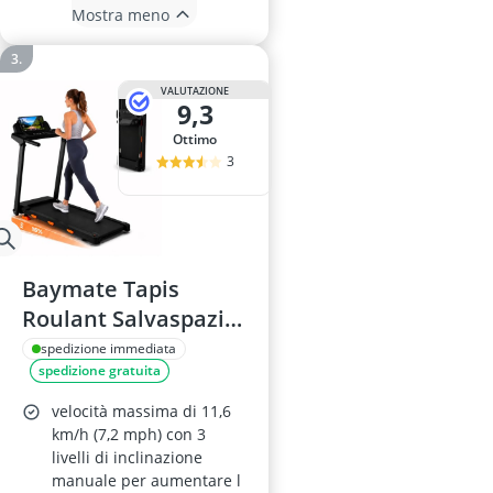
Mostra meno
VALUTAZIONE
9,3
Ottimo
3
Baymate Tapis
Roulant Salvaspazio
Pieghevole 15%
spedizione immediata
spedizione gratuita
Inclinazione,
Walking Pad 12
velocità massima di 11,6
km/h, Motore
km/h (7,2 mph) con 3
livelli di inclinazione
Silenzioso 3.0HP,
manuale per aumentare l