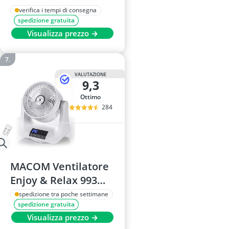
Compatto – 20 dB, 7
verifica i tempi di consegna
spedizione gratuita
m/s
Visualizza prezzo →
VALUTAZIONE
9,3
Ottimo
284
MACOM Ventilatore
Enjoy & Relax 993
Tornado con ventole
spedizione tra poche settimane
spedizione gratuita
Vortex, oscillazione
Visualizza prezzo →
doppia automatica, 3