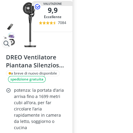
adesivo per ve
VALUTAZIONE
9,9
aeratore per 
aerografo
Eccellente
affetta anana
7084
Affettatrice
DREO Ventilatore
Piantana Silenzioso
con Telecomando
a breve di nuovo disponibile
spedizione gratuita
potenza: la portata d’aria
arriva fino a 1699 metri
cubi all’ora, per far
circolare l’aria
rapidamente in camera
da letto, soggiorno o
cucina