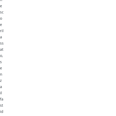
e
sc
o
e
ril
a
ss
at
o,
s
e
n
z
a
il
fa
st
id