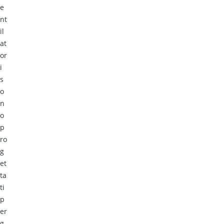
e
nt
il
at
or
i
s
o
n
o
p
ro
g
et
ta
ti
p
er
g