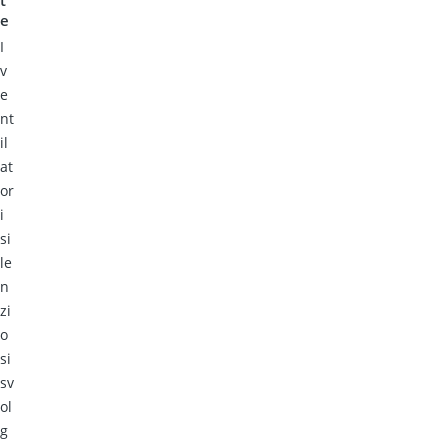
e
I
v
e
nt
il
at
or
i
si
le
n
zi
o
si
sv
ol
g