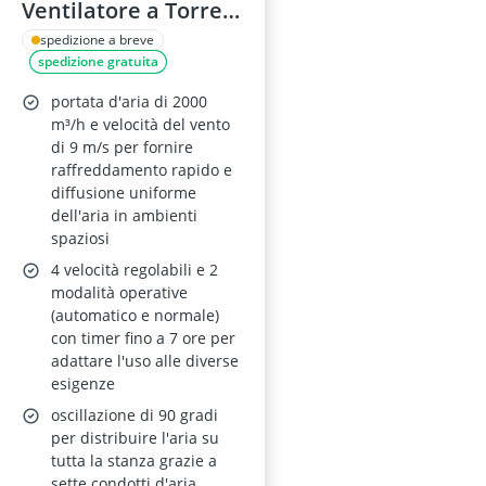
Ventilatore a Torre
Silenzioso, 4
spedizione a breve
spedizione gratuita
velocità,
telecomando, 90°
portata d'aria di 2000
oscillazione,
m³/h e velocità del vento
di 9 m/s per fornire
smontabile e
raffreddamento rapido e
lavabile, bianco
diffusione uniforme
dell'aria in ambienti
spaziosi
4 velocità regolabili e 2
modalità operative
(automatico e normale)
con timer fino a 7 ore per
adattare l'uso alle diverse
esigenze
oscillazione di 90 gradi
per distribuire l'aria su
tutta la stanza grazie a
sette condotti d'aria