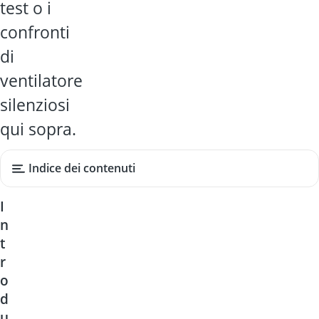
test o i
confronti
di
ventilatore
silenziosi
qui sopra.
Indice dei contenuti
I
n
t
r
o
d
u