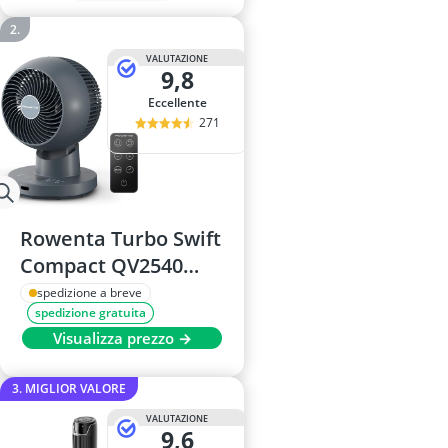
VALUTAZIONE
9,8
Eccellente
271
Rowenta Turbo Swift
Compact QV2540
Ventilatore da
spedizione a breve
spedizione gratuita
Tavolo
Visualizza prezzo →
3. MIGLIOR VALORE
VALUTAZIONE
9,6