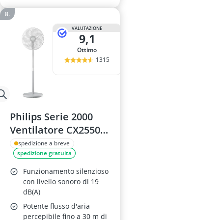
velocità, timer,
telecomando e
VALUTAZIONE
display temperatura
9,1
ambiente
Ottimo
1315
Philips Serie 2000
Ventilatore CX2550,
Bianco
spedizione a breve
spedizione gratuita
Funzionamento silenzioso
con livello sonoro di 19
dB(A)
Potente flusso d'aria
percepibile fino a 30 m di