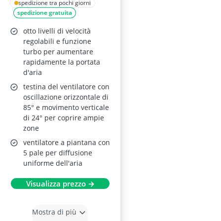
Piantana 3-in-1,
spedizione tra pochi giorni
spedizione gratuita
silenzioso 38 dB,
Display LED,
otto livelli di velocità
Telecomando, Timer
regolabili e funzione
turbo per aumentare
8 ore
rapidamente la portata
d'aria
testina del ventilatore con
oscillazione orizzontale di
85° e movimento verticale
di 24° per coprire ampie
zone
ventilatore a piantana con
5 pale per diffusione
uniforme dell'aria
Visualizza prezzo →
Mostra di più