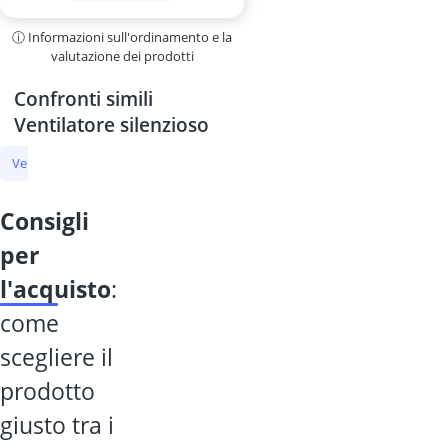
ⓘ Informazioni sull'ordinamento e la
valutazione dei prodotti
Confronti simili
Ventilatore silenzioso
Ventilatore silenzioso
ventilatore da pavimento
consigli
per
l'acquisto
:
come
scegliere il
prodotto
giusto tra i