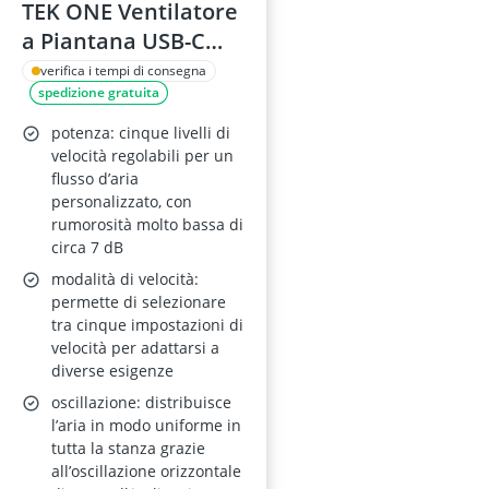
TEK ONE Ventilatore
a Piantana USB-C
Ricaricabile con
verifica i tempi di consegna
spedizione gratuita
Telecomando, 5
Velocità,
potenza: cinque livelli di
Oscillazione 90°,
velocità regolabili per un
flusso d’aria
Inclinazione 120°,
personalizzato, con
Timer 9H, Luce LED
rumorosità molto bassa di
Notturna
circa 7 dB
modalità di velocità:
permette di selezionare
tra cinque impostazioni di
velocità per adattarsi a
diverse esigenze
oscillazione: distribuisce
l’aria in modo uniforme in
tutta la stanza grazie
all’oscillazione orizzontale