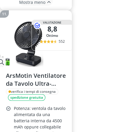
Mostra meno
VALUTAZIONE
8,8
Ottimo
552
ArsMotin Ventilatore
da Tavolo Ultra-
Silenzioso, Batteria
verifica i tempi di consegna
spedizione gratuita
4500 mAh USB, 4
Velocità,
Potenza: ventola da tavolo
Oscillazione 120°,
alimentata da una
batteria interna da 4500
Inclinazione testa
mAh oppure collegabile
90°