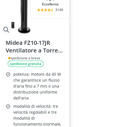
Eccellente
3149
Midea FZ10-17JR
Ventilatore a Torre
36 pollici Nero, 45W,
spedizione a breve
spedizione gratuita
Telecomando,
Oscillazione 90°,
potenza: motore da 45 W
Display LED, 3
che garantisce un flusso
d'aria fino a 7 m/s e una
Velocità e 3
distribuzione uniforme
Modalità, Timer 7H
dell'aria
modalità di velocità: tre
velocità regolabili e tre
modalità di
funzionamento (normale,