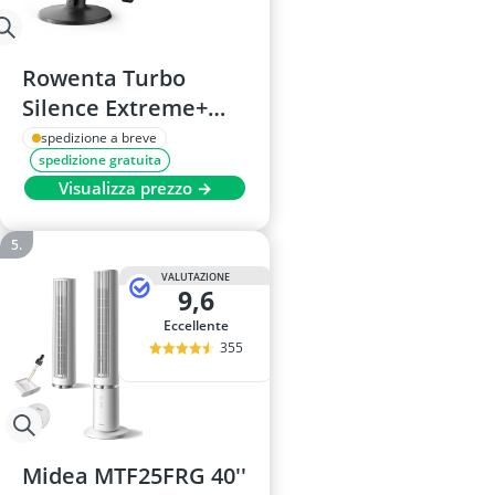
Rowenta Turbo
Silence Extreme+
Ventilatore da
spedizione a breve
spedizione gratuita
tavolo VU2750
Visualizza prezzo →
VALUTAZIONE
9,6
Eccellente
355
Midea MTF25FRG 40''