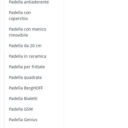
arco da arram
Padella antiaderente
f
arco giochi pe
r
Padella con
arena Beybla
i
coperchio
arena di beyb
t
aspirapolvere 
t
Padella con manico
a
rimovibile
t
Padella da 20 cm
a
Padella in ceramica
Padella per frittate
Padella quadrata
padella BergHOFF
padella Bialetti
padella GSW
padella Genius