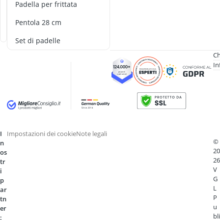
padella per frittata
pentola 28 cm
Set di padelle
Ch
In
I
Impostazioni dei cookie
Note legali
©
n
20
os
26
tr
V
i
G
p
L
ar
P
tn
u
er
bli
: