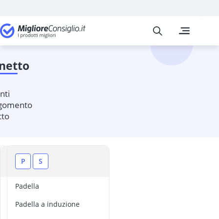
Migliore Consiglio
I confronti pi
Giochi e giocat
Acquerelli
aereo radioc
gnetto
aereo teleco
Air hockey
album per mo
nti
Altalena dell
rgomento
tto
altalena elett
altalena in co
Altalena per 
altalena terap
G
P
S
Alzasedia
amaca per ne
anello da den
G
Padella
i
anello flash
Padella a induzione
r
angolo di lett
a