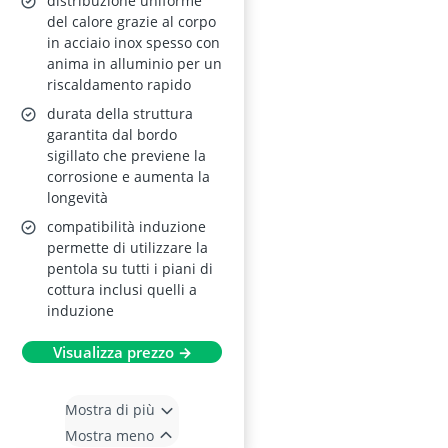
distribuzione uniforme
Forno fino a 220°C,
del calore grazie al corpo
in acciaio inox spesso con
Lavastoviglie,
anima in alluminio per un
Argento
riscaldamento rapido
durata della struttura
garantita dal bordo
sigillato che previene la
corrosione e aumenta la
longevità
compatibilità induzione
permette di utilizzare la
pentola su tutti i piani di
cottura inclusi quelli a
induzione
Visualizza prezzo →
Mostra di più
Mostra meno