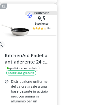
VALUTAZIONE
9,5
Eccellente
84
KitchenAid Padella
antiaderente 24 cm
in acciaio inox,
spedizione immediata
spedizione gratuita
senza PFAS, lavabile
in lavastoviglie,
Distribuzione uniforme
induzione, adatta al
del calore grazie a una
base pesante in acciaio
forno, colore
inox con anima in
argento
alluminio per un