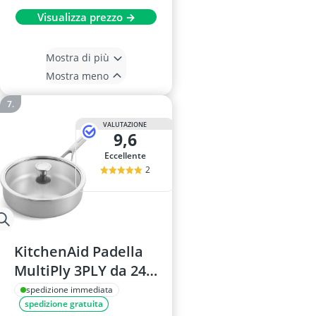
Visualizza prezzo →
Mostra di più
Mostra meno
VALUTAZIONE
9,6
Eccellente
2
KitchenAid Padella
MultiPly 3PLY da 24
cm con coperchio in
spedizione immediata
spedizione gratuita
vetro, acciaio inox,