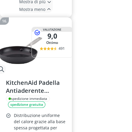
Mostra di più
Mostra meno
VALUTAZIONE
9,0
Ottimo
491
KitchenAid Padella
Antiaderente
Induzione
spedizione immediata
spedizione gratuita
Distribuzione uniforme
del calore grazie alla base
spessa progettata per