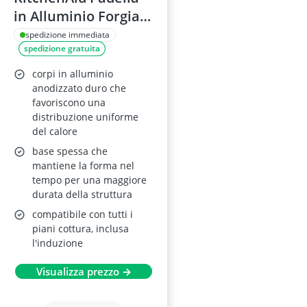
in Alluminio Forgiato
Duro Anodizzato 20
spedizione immediata
spedizione gratuita
cm, Antiaderente in
Ceramica, Senza
corpi in alluminio
PFAS,
anodizzato duro che
favoriscono una
Induzione/Forno/Lav
distribuzione uniforme
astoviglie, Nero
del calore
base spessa che
mantiene la forma nel
tempo per una maggiore
durata della struttura
compatibile con tutti i
piani cottura, inclusa
l'induzione
Visualizza prezzo →