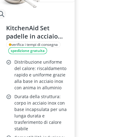
KitchenAid Set
padelle in acciaio
inox da 20/24/28 cm
verifica i tempi di consegna
spedizione gratuita
con rivestimento
ceramico
Distribuzione uniforme
antiaderente, senza
del calore: riscaldamento
rapido e uniforme grazie
PFAS, induzione,
alla base in acciaio inox
forno e lavastoviglie,
con anima in alluminio
argento
Durata della struttura:
corpo in acciaio inox con
base incapsulata per una
lunga durata e
trasferimento di calore
stabile