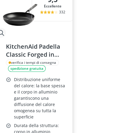
Eccellente
332
KitchenAid Padella
Classic Forged in
Alluminio Duro
verifica i tempi di consegna
spedizione gratuita
Anodizzato 30 cm –
Antiaderente in
Distribuzione uniforme
Ceramica – Senza
del calore: la base spessa
e il corpo in alluminio
PFAS – Induzione,
garantiscono una
Forno e
diffusione del calore
Lavastoviglie – Nero
omogenea su tutta la
superficie
Durata della struttura:
corpo in alluminio