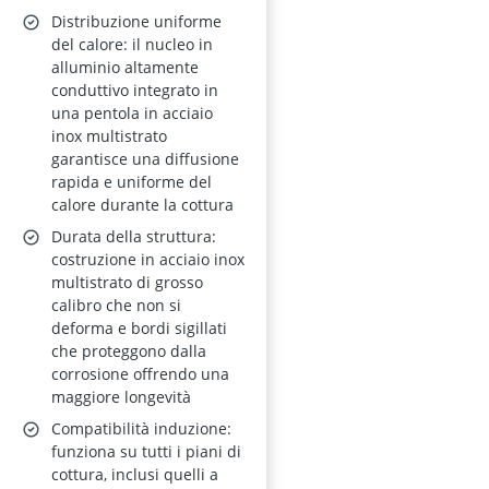
senza PFAS, 3,10 L,
Distribuzione uniforme
induzione, forno
del calore: il nucleo in
alluminio altamente
220°C, lavastoviglie,
conduttivo integrato in
argento
una pentola in acciaio
inox multistrato
garantisce una diffusione
rapida e uniforme del
calore durante la cottura
Durata della struttura:
costruzione in acciaio inox
multistrato di grosso
calibro che non si
deforma e bordi sigillati
che proteggono dalla
corrosione offrendo una
maggiore longevità
Compatibilità induzione:
funziona su tutti i piani di
cottura, inclusi quelli a