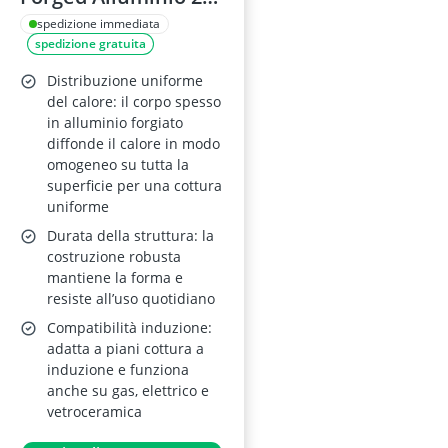
cm, ceramica
spedizione immediata
spedizione gratuita
antiaderente, senza
PFAS, induzione,
Distribuzione uniforme
forno, lavastoviglie,
del calore: il corpo spesso
in alluminio forgiato
nero
diffonde il calore in modo
omogeneo su tutta la
superficie per una cottura
uniforme
Durata della struttura: la
costruzione robusta
mantiene la forma e
resiste all’uso quotidiano
Compatibilità induzione:
adatta a piani cottura a
induzione e funziona
anche su gas, elettrico e
vetroceramica