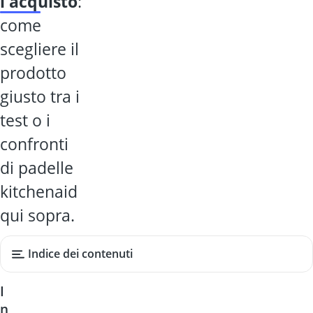
l'acquisto
:
come
scegliere il
prodotto
giusto tra i
test o i
confronti
di padelle
kitchenaid
qui sopra.
Indice dei contenuti
I
n