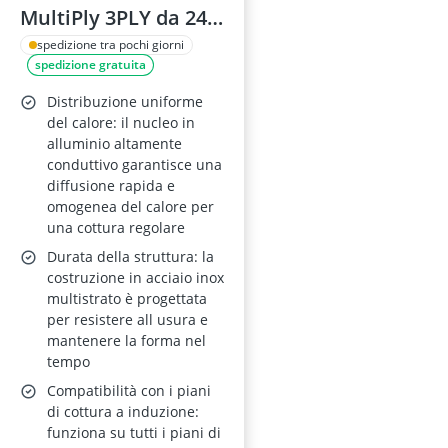
MultiPly 3PLY da 24
cm in acciaio inox,
spedizione tra pochi giorni
spedizione gratuita
senza PFAS,
induzione, forno fino
Distribuzione uniforme
a 220°C,
del calore: il nucleo in
alluminio altamente
lavastoviglie,
conduttivo garantisce una
Argento
diffusione rapida e
omogenea del calore per
una cottura regolare
Durata della struttura: la
costruzione in acciaio inox
multistrato è progettata
per resistere all usura e
mantenere la forma nel
tempo
Compatibilità con i piani
di cottura a induzione:
funziona su tutti i piani di