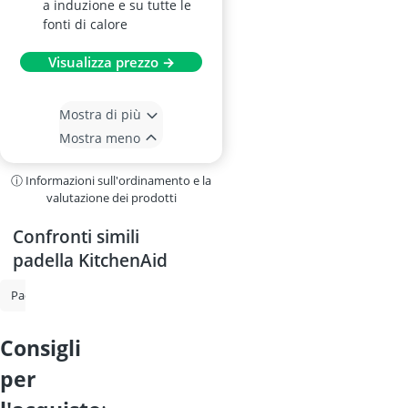
a induzione e su tutte le
fonti di calore
Visualizza prezzo →
Mostra di più
Mostra meno
ⓘ Informazioni sull'ordinamento e la
valutazione dei prodotti
Confronti simili
padella KitchenAid
Padella
Padella antiaderente
Set di padelle
padella per forno
consigli
per