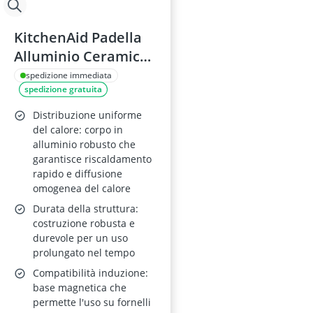
KitchenAid Padella
Alluminio Ceramica
Antiaderente 24 cm
spedizione immediata
spedizione gratuita
– Senza PFAS,
Induzione
Distribuzione uniforme
Compatibile, Manico
del calore: corpo in
alluminio robusto che
Inox, Forno Adatta,
garantisce riscaldamento
Lavastoviglie, Colore
rapido e diffusione
Crema
omogenea del calore
Durata della struttura:
costruzione robusta e
durevole per un uso
prolungato nel tempo
Compatibilità induzione:
base magnetica che
permette l'uso su fornelli