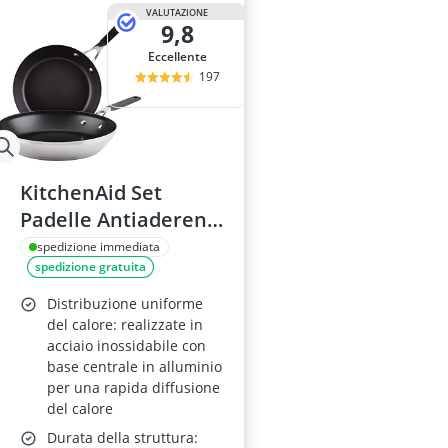
adesivo per ve
VALUTAZIONE
9,8
aeratore per 
aerografo
Eccellente
affetta anana
197
Affettatrice
KitchenAid Set
Padelle Antiaderenti
24,9 cm e 30,5 cm
spedizione immediata
spedizione gratuita
Distribuzione uniforme
del calore: realizzate in
acciaio inossidabile con
base centrale in alluminio
per una rapida diffusione
del calore
Durata della struttura: