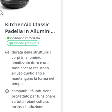
KitchenAid Classic
Padella in Alluminio
Forgiato Duro
spedizione immediata
spedizione gratuita
Anodizzato 24 cm,
Rivestimento
durata della struttura: i
Ceramico
corpi in alluminio
anodizzato duro e una
Antiaderente, Senza
base spessa resistono
PFAS, Induzione,
all'uso quotidiano e
Forno e
mantengono la forma nel
tempo
Lavastoviglie, Nero
compatibilità induzione:
progettato per funzionare
su tutti i piani cottura,
inclusa l'induzione