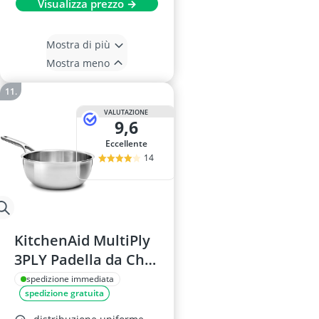
Visualizza prezzo →
Mostra di più
Mostra meno
VALUTAZIONE
9,6
Eccellente
14
KitchenAid MultiPly
3PLY Padella da Chef
in Acciaio Inox 20
spedizione immediata
spedizione gratuita
cm, 2,36 L, senza
PFAS, Induzione,