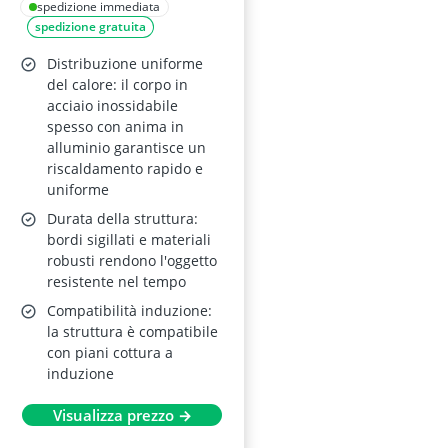
antiaderente 24 cm
spedizione immediata
spedizione gratuita
in acciaio inox,
Induzione, Multi
Distribuzione uniforme
Clad, argento, senza
del calore: il corpo in
acciaio inossidabile
PFAS
spesso con anima in
alluminio garantisce un
riscaldamento rapido e
uniforme
Durata della struttura:
bordi sigillati e materiali
robusti rendono l'oggetto
resistente nel tempo
Compatibilità induzione:
la struttura è compatibile
con piani cottura a
induzione
Visualizza prezzo →