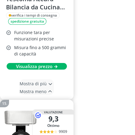
Bilancia da Cucina
0.5 kg
verifica i tempi di consegna
spedizione gratuita
Funzione tara per
misurazioni precise
Misura fino a 500 grammi
di capacità
Visualizza prezzo →
Mostra di più
Mostra meno
VALUTAZIONE
9,3
Ottimo
9909