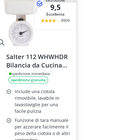
VALUTAZIONE
9,5
Eccellente
9909
Salter 112 WHWHDR
Bilancia da Cucina
3kg Bianca
spedizione immediata
spedizione gratuita
Include una ciotola
rimovibile, lavabile in
lavastoviglie per una
facile pulizia
Funzione di tara manuale
per azzerare facilmente il
peso della ciotola o di altri
contenitori