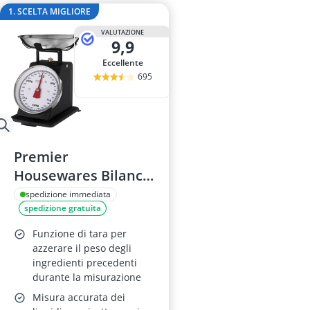
adesivo per ve
1. SCELTA MIGLIORE
aeratore per 
VALUTAZIONE
aerografo
9,9
affetta anana
Eccellente
Affettatrice
695
Premier
Housewares Bilancia
da Cucina
spedizione immediata
spedizione gratuita
Meccanica, 3 kg
Funzione di tara per
azzerare il peso degli
ingredienti precedenti
durante la misurazione
Misura accurata dei