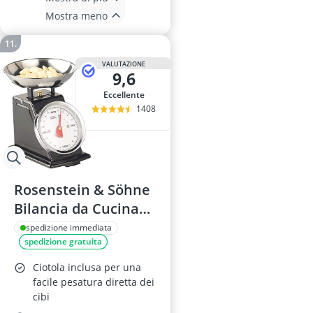
Mostra meno
VALUTAZIONE
9,6
Eccellente
1408
Rosenstein & Söhne
Bilancia da Cucina
Retrò 2 kg
spedizione immediata
spedizione gratuita
Ciotola inclusa per una
facile pesatura diretta dei
cibi