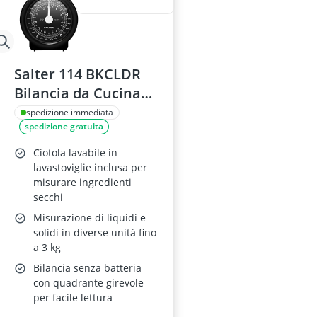
Salter 114 BKCLDR
Bilancia da Cucina
5kg, Nero
spedizione immediata
spedizione gratuita
Ciotola lavabile in
lavastoviglie inclusa per
misurare ingredienti
secchi
Misurazione di liquidi e
solidi in diverse unità fino
a 3 kg
Bilancia senza batteria
con quadrante girevole
per facile lettura