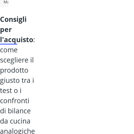
Macchina del pane
Affettatrice
Piastra per waffle
Bilancia da cu
consigli
per
l'acquisto
:
come
scegliere il
prodotto
giusto tra i
test o i
confronti
di bilance
da cucina
analogiche