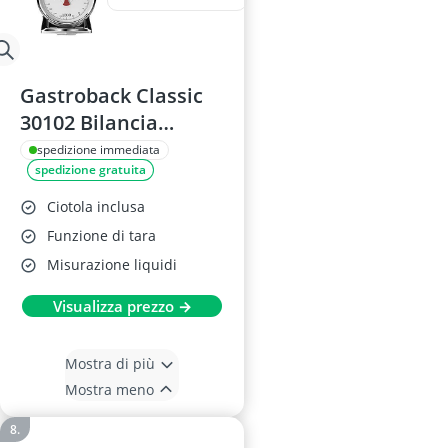
Gastroback Classic
30102 Bilancia
Meccanica 2 kg
spedizione immediata
spedizione gratuita
Ciotola inclusa
Funzione di tara
Misurazione liquidi
Visualizza prezzo →
Mostra di più
Mostra meno