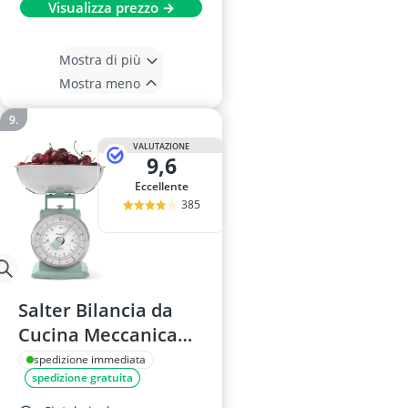
Visualizza prezzo →
Mostra di più
Mostra meno
VALUTAZIONE
9,6
Eccellente
385
Salter Bilancia da
Cucina Meccanica
SA00562BFEU12 5 kg
spedizione immediata
spedizione gratuita