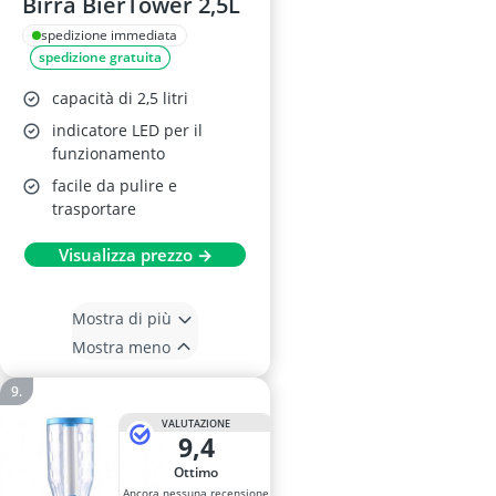
Birra BierTower 2,5L
spedizione immediata
spedizione gratuita
capacità di 2,5 litri
indicatore LED per il
funzionamento
facile da pulire e
trasportare
Visualizza prezzo →
Mostra di più
Mostra meno
VALUTAZIONE
9,4
Ottimo
Ancora nessuna recensione