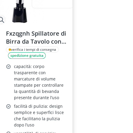
Fxzqgnh Spillatore di
Birra da Tavolo con
Rubinetto, Erogatore
verifica i tempi di consegna
spedizione gratuita
a Torre, 1,5 L, Nero
capacità: corpo
trasparente con
marcature di volume
stampate per controllare
la quantità di bevanda
presente durante l’uso
facilità di pulizia: design
semplice e superfici lisce
che facilitano la pulizia
dopo l’uso