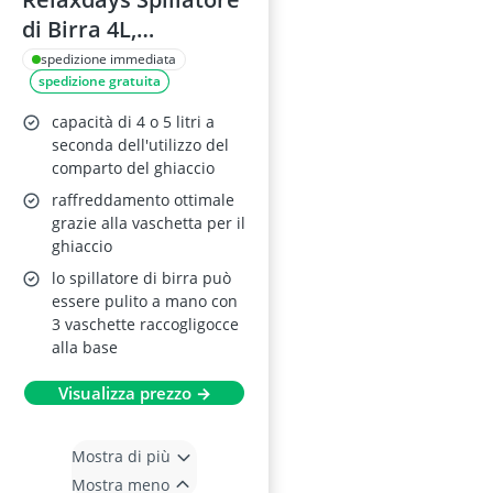
di Birra 4L,
Trasparente Nero
spedizione immediata
spedizione gratuita
capacità di 4 o 5 litri a
seconda dell'utilizzo del
comparto del ghiaccio
raffreddamento ottimale
grazie alla vaschetta per il
ghiaccio
lo spillatore di birra può
essere pulito a mano con
3 vaschette raccogligocce
alla base
Visualizza prezzo →
Mostra di più
Mostra meno