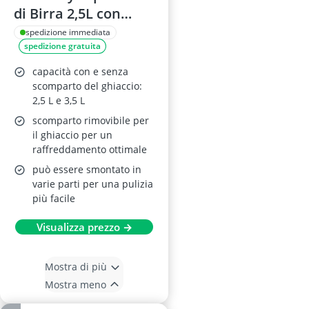
di Birra 2,5L con
Rubinetto
spedizione immediata
spedizione gratuita
capacità con e senza
scomparto del ghiaccio:
2,5 L e 3,5 L
scomparto rimovibile per
il ghiaccio per un
raffreddamento ottimale
può essere smontato in
varie parti per una pulizia
più facile
Visualizza prezzo →
Mostra di più
Mostra meno