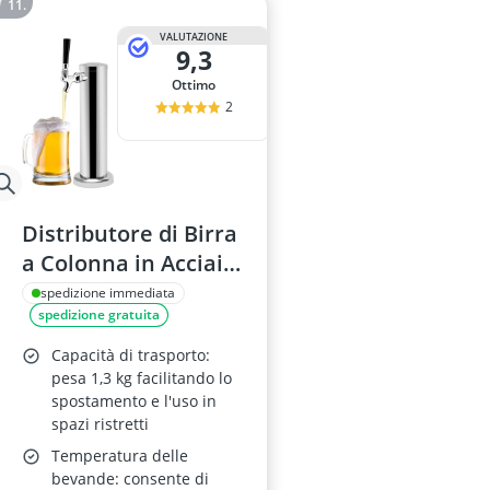
VALUTAZIONE
9,3
Ottimo
2
Distributore di Birra
a Colonna in Acciaio
Inox con Rubinetto
spedizione immediata
spedizione gratuita
Singolo - 33 x 7,6 cm
Capacità di trasporto:
pesa 1,3 kg facilitando lo
spostamento e l'uso in
spazi ristretti
Temperatura delle
bevande: consente di