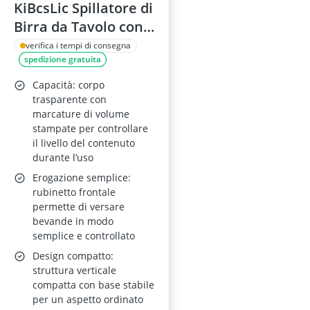
KiBcsLic Spillatore di
Birra da Tavolo con
Rubinetto, 1,5 L,
verifica i tempi di consegna
spedizione gratuita
Nero
Capacità: corpo
trasparente con
marcature di volume
stampate per controllare
il livello del contenuto
durante l’uso
Erogazione semplice:
rubinetto frontale
permette di versare
bevande in modo
semplice e controllato
Design compatto:
struttura verticale
compatta con base stabile
per un aspetto ordinato