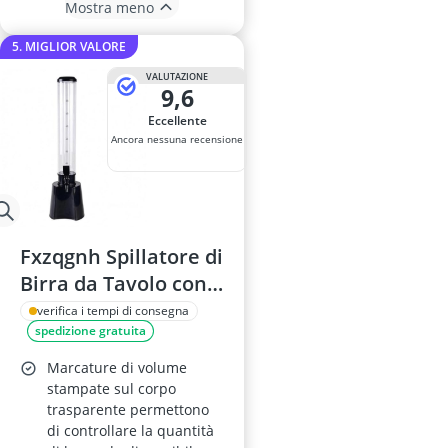
Mostra meno
5. MIGLIOR VALORE
VALUTAZIONE
9,6
Eccellente
Ancora nessuna recensione
Fxzqgnh Spillatore di
Birra da Tavolo con
Rubinetto, Erogatore
verifica i tempi di consegna
spedizione gratuita
a Torre, 3 L, Nero
Marcature di volume
stampate sul corpo
trasparente permettono
di controllare la quantità