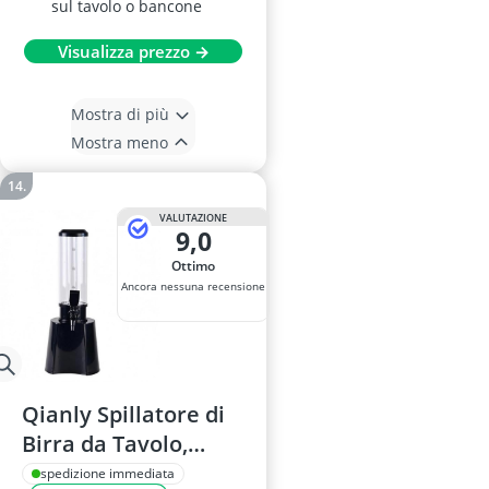
sul tavolo o bancone
Visualizza prezzo →
Mostra di più
Mostra meno
VALUTAZIONE
9,0
Ottimo
Ancora nessuna recensione
Qianly Spillatore di
Birra da Tavolo,
Cilindrico, 1.5 L,
spedizione immediata