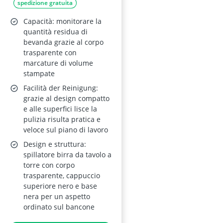
spedizione gratuita
Trasparente in
Acrilico, con
Capacità: monitorare la
Misuratore
quantità residua di
bevanda grazie al corpo
Graduato
trasparente con
marcature di volume
stampate
Facilità der Reinigung:
grazie al design compatto
e alle superfici lisce la
pulizia risulta pratica e
veloce sul piano di lavoro
Design e struttura:
spillatore birra da tavolo a
torre con corpo
trasparente, cappuccio
superiore nero e base
nera per un aspetto
ordinato sul bancone