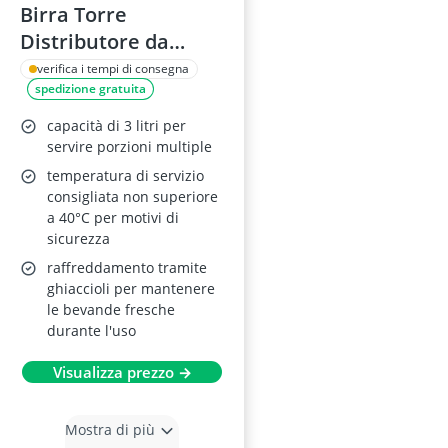
Birra Torre
Distributore da
Tavolo 3 L
verifica i tempi di consegna
spedizione gratuita
Trasparente con 3
Rubinetti
capacità di 3 litri per
servire porzioni multiple
temperatura di servizio
consigliata non superiore
a 40°C per motivi di
sicurezza
raffreddamento tramite
ghiaccioli per mantenere
le bevande fresche
durante l'uso
Visualizza prezzo →
Mostra di più