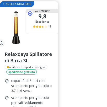
adesivo per ve
1. SCELTA MIGLIORE
aeratore per 
VALUTAZIONE
aerografo
9,8
affetta anana
Eccellente
Affettatrice
18
Relaxdays Spillatore
di Birra 3L
verifica i tempi di consegna
spedizione gratuita
capacità di 3 litri con
scomparto per ghiaccio o
3,7 litri senza
scomparto per ghiaccio
per raffreddamento