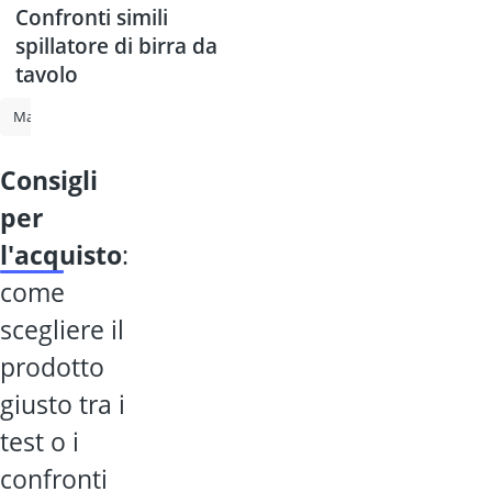
Confronti simili
spillatore di birra da
tavolo
Macchina del pane
Affettatrice
Piastra per waffle
Bilancia da cu
consigli
per
l'acquisto
:
come
scegliere il
prodotto
giusto tra i
test o i
confronti