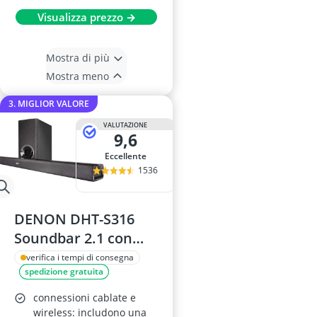
Visualizza prezzo →
Mostra di più
Mostra meno
3. MIGLIOR VALORE
VALUTAZIONE
9,6
Eccellente
1536
DENON DHT-S316
Soundbar 2.1 con
Subwoofer Wireless
verifica i tempi di consegna
spedizione gratuita
connessioni cablate e
wireless: includono una