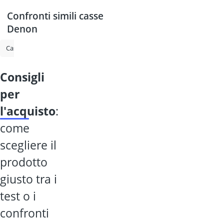
Confronti simili casse
Denon
Cassa Bluetooth
Radio da cantiere
Cassa Bluetooth JBL
Amazo
consigli
per
l'acquisto
:
come
scegliere il
prodotto
giusto tra i
test o i
confronti