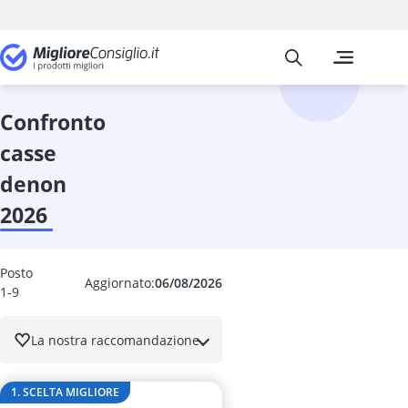
Migliore Consiglio
I confronti pi
Elettronica
6TB HDD
Access point
confronto
Accordatore p
casse
Action Cam
Adattatore Bl
denon
Adattatore Bl
2026
Adattatore da
Adattatore d
adattatore da 
Posto
Adattatore da 
Aggiornato:
06/08/2026
1-9
Adattatore da
Adattatore pe
La nostra raccomandazione
Adattatore Po
adattatore un
adattatore wir
1. SCELTA MIGLIORE