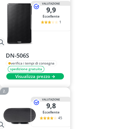
alimentatore
VALUTAZIONE
9,9
allarme per a
altoparlante
Eccellente
altoparlante a
1
altoparlante A
DN-506S
verifica i tempi di consegna
spedizione gratuita
Visualizza prezzo →
VALUTAZIONE
9,8
Eccellente
45