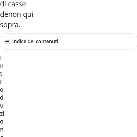
di casse
denon qui
sopra.
Indice dei contenuti
I
n
t
r
o
d
u
zi
o
n