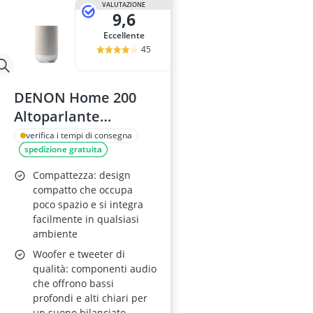
VALUTAZIONE
9,6
Eccellente
45
DENON Home 200
Altoparlante
Wireless – Dolby
verifica i tempi di consegna
spedizione gratuita
Atmos Music, HEOS,
Wi-Fi, Bluetooth,
Compattezza: design
AirPlay 2, Hi-Res
compatto che occupa
poco spazio e si integra
Audio, Stereo Pairing
facilmente in qualsiasi
– Stone
ambiente
Woofer e tweeter di
qualità: componenti audio
che offrono bassi
profondi e alti chiari per
un suono bilanciato