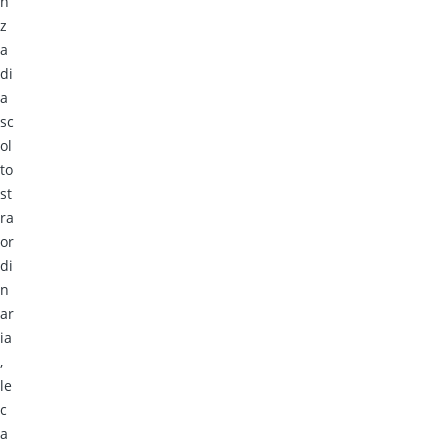
n
z
a
di
a
sc
ol
to
st
ra
or
di
n
ar
ia
,
le
c
a