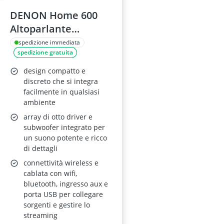
DENON Home 600
Altoparlante
wireless con Dolby
spedizione immediata
spedizione gratuita
Atmos, HEOS, Wi-Fi,
Bluetooth, AirPlay 2,
design compatto e
Hi-Res Audio, Stereo
discreto che si integra
facilmente in qualsiasi
Pairing - Nero
ambiente
array di otto driver e
subwoofer integrato per
un suono potente e ricco
di dettagli
connettività wireless e
cablata con wifi,
bluetooth, ingresso aux e
porta USB per collegare
sorgenti e gestire lo
streaming