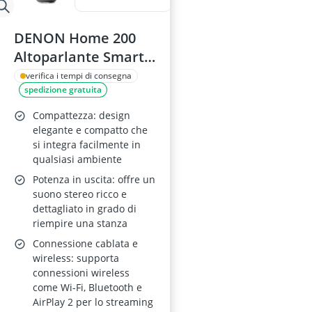
DENON Home 200
Altoparlante Smart
Wireless Nero con
verifica i tempi di consegna
spedizione gratuita
Wi-Fi, Bluetooth,
Dolby Atmos Music,
Compattezza: design
HEOS, AirPlay 2 e
elegante e compatto che
si integra facilmente in
Audio Hi-Res
qualsiasi ambiente
Potenza in uscita: offre un
suono stereo ricco e
dettagliato in grado di
riempire una stanza
Connessione cablata e
wireless: supporta
connessioni wireless
come Wi-Fi, Bluetooth e
AirPlay 2 per lo streaming