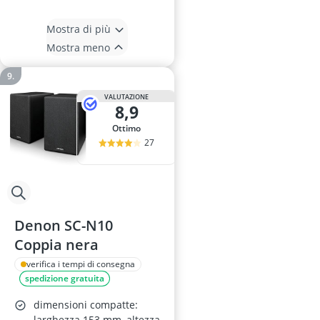
Mostra di più
Mostra meno
VALUTAZIONE
8,9
Ottimo
27
Denon SC-N10
Coppia nera
verifica i tempi di consegna
spedizione gratuita
dimensioni compatte:
larghezza 153 mm, altezza