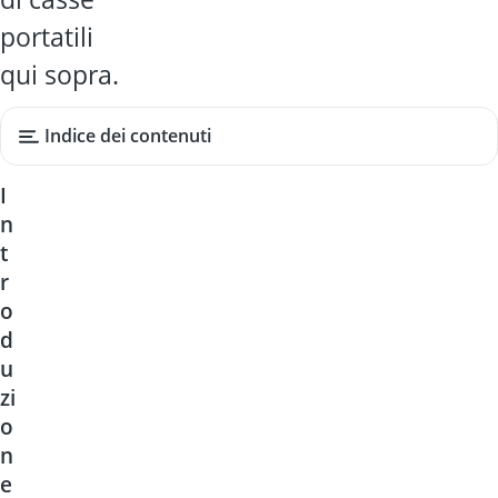
portatili
qui sopra.
Indice dei contenuti
I
n
t
r
o
d
u
zi
o
n
e