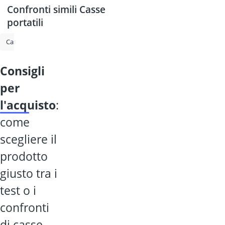
Confronti simili Casse
portatili
Cassa Bluetooth
Radio da cantiere
Cassa Bluetooth JBL
Amazo
consigli
per
l'acquisto
:
come
scegliere il
prodotto
giusto tra i
test o i
confronti
di casse