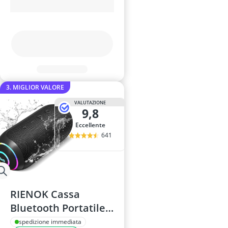
3. MIGLIOR VALORE
VALUTAZIONE
9,8
Eccellente
641
RIENOK Cassa
Bluetooth Portatile
40W IPX7,
spedizione immediata