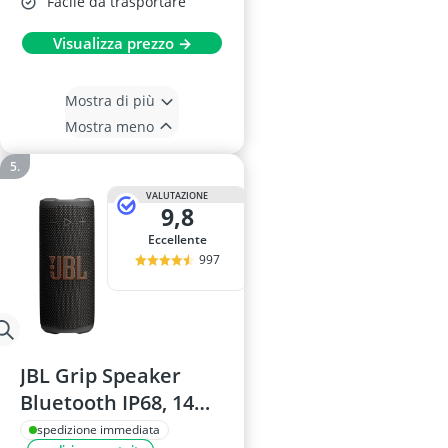
Facile da trasportare
Visualizza prezzo →
Mostra di più
Mostra meno
VALUTAZIONE
9,8
Eccellente
997
JBL Grip Speaker
Bluetooth IP68, 14
Ore Autonomia,
spedizione immediata