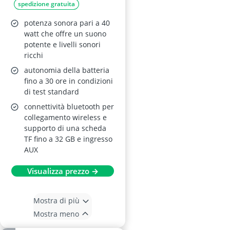
spedizione gratuita
Autonomia 30h,
Stereo Wireless con
potenza sonora pari a 40
LED, TF e AUX
watt che offre un suono
potente e livelli sonori
ricchi
autonomia della batteria
fino a 30 ore in condizioni
di test standard
connettività bluetooth per
collegamento wireless e
supporto di una scheda
TF fino a 32 GB e ingresso
AUX
Visualizza prezzo →
Mostra di più
Mostra meno