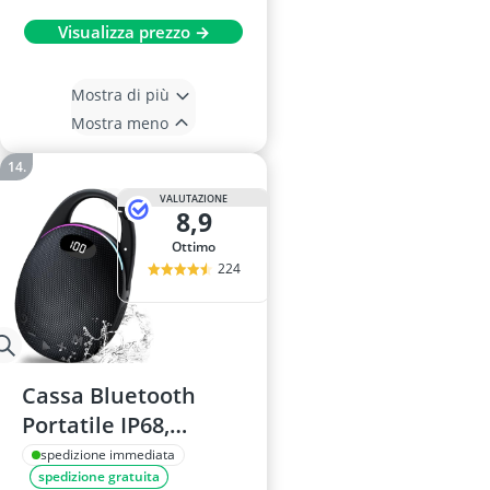
Visualizza prezzo →
Mostra di più
Mostra meno
VALUTAZIONE
8,9
Ottimo
224
Cassa Bluetooth
Portatile IP68,
Bluetooth 5.4,
spedizione immediata
spedizione gratuita
1800mAh, LED RGB,