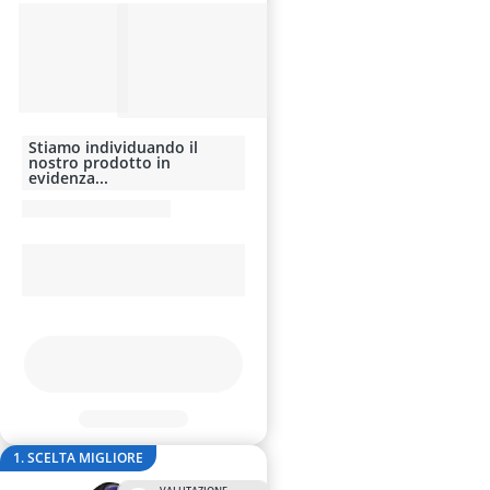
alimentatore
allarme per a
altoparlante
altoparlante a
altoparlante A
Stiamo individuando il
nostro prodotto in
evidenza...
1. SCELTA MIGLIORE