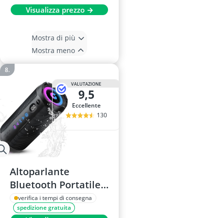
Visualizza prezzo →
Mostra di più
Mostra meno
VALUTAZIONE
9,5
Eccellente
130
Altoparlante
Bluetooth Portatile
25W – Bassi Doppi,
verifica i tempi di consegna
spedizione gratuita
IPX7, RGB, TWS, AUX,