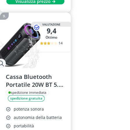
Visualizza prezzo →
TF, USB, 25 Ore di
Riproduzione, Ideale
per Esterno, Feste e
VALUTAZIONE
Viaggi
9,4
Ottimo
14
Cassa Bluetooth
Portatile 20W BT 5.4
con 2 Driver, Display
spedizione immediata
spedizione gratuita
Digitale, 7RGB, TF,
TWS
potenza sonora
autonomia della batteria
portabilità