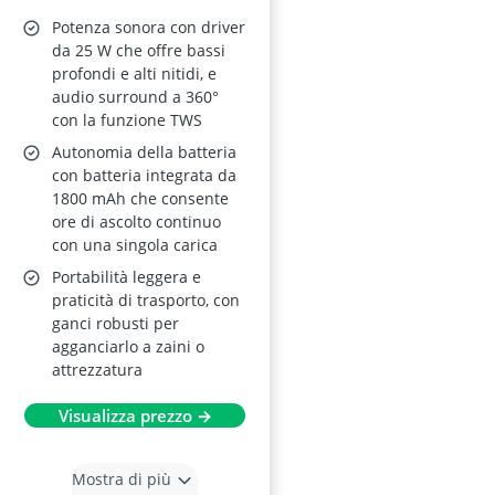
TWS, AUX, TF Card –
Potenza sonora con driver
Esterni, Feste, Viaggi
da 25 W che offre bassi
profondi e alti nitidi, e
audio surround a 360°
con la funzione TWS
Autonomia della batteria
con batteria integrata da
1800 mAh che consente
ore di ascolto continuo
con una singola carica
Portabilità leggera e
praticità di trasporto, con
ganci robusti per
agganciarlo a zaini o
attrezzatura
Visualizza prezzo →
Mostra di più