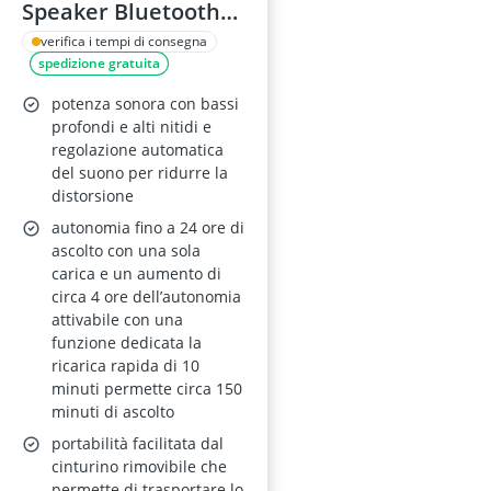
Speaker Bluetooth
Wireless, Nero
verifica i tempi di consegna
spedizione gratuita
potenza sonora con bassi
profondi e alti nitidi e
regolazione automatica
del suono per ridurre la
distorsione
autonomia fino a 24 ore di
ascolto con una sola
carica e un aumento di
circa 4 ore dell’autonomia
attivabile con una
funzione dedicata la
ricarica rapida di 10
minuti permette circa 150
minuti di ascolto
portabilità facilitata dal
cinturino rimovibile che
permette di trasportare lo