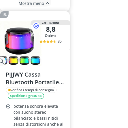
Mostra meno
VALUTAZIONE
8,8
Ottimo
85
PIJJWY Cassa
Bluetooth Portatile
30W con Doppio
verifica i tempi di consegna
spedizione gratuita
Bass Driver, IPX7
Impermeabile, 24h
potenza sonora elevata
Autonomia, RGB
con suono stereo
bilanciato e bassi nitidi
Luci, Micro SD/TF,
senza distorsioni anche al