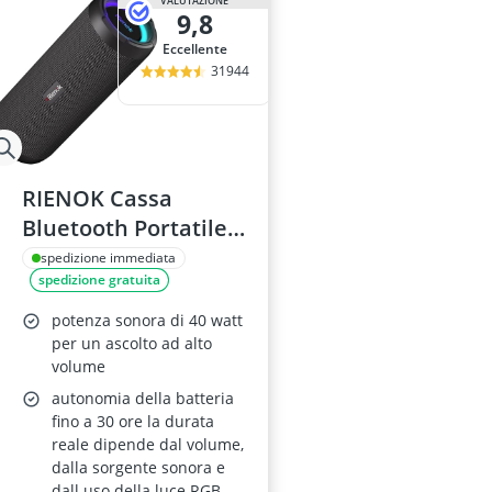
VALUTAZIONE
9,8
Eccellente
31944
RIENOK Cassa
Bluetooth Portatile
40W IPX7 con
spedizione immediata
spedizione gratuita
Equalizzatore
potenza sonora di 40 watt
per un ascolto ad alto
volume
autonomia della batteria
fino a 30 ore la durata
reale dipende dal volume,
dalla sorgente sonora e
dall uso della luce RGB