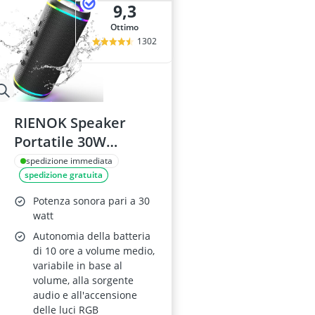
9,3
Ottimo
1302
RIENOK Speaker
Portatile 30W
Bluetooth 5.3
spedizione immediata
spedizione gratuita
Potenza sonora pari a 30
watt
Autonomia della batteria
di 10 ore a volume medio,
variabile in base al
volume, alla sorgente
audio e all'accensione
delle luci RGB