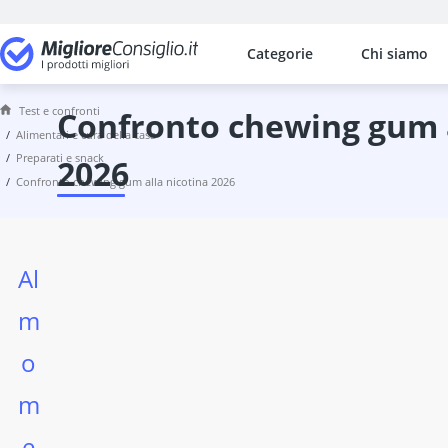
Categorie
Chi siamo
I confronti più popolari per categ
Alimentari e cura della casa
Aglio nero
Test e confronti
confronto chewing gum alla nicotina
argilla terapeutica
alimentari e cura della casa
preparati e snack
Caballito
2026
confronto chewing gum alla nicotina 2026
Cachaça
caffè di lupino
calendario dell'avvento bambini
capsule di ginseng
Al
cesto regalo
Chewing gum alla nicotina
m
chicchi di caffè decaffeinato
Cioccolata calda
o
cioccolatini
m
condimento per pollo
Confezione regalo
e