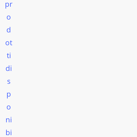
pr
o
d
ot
ti
di
s
p
o
ni
bi