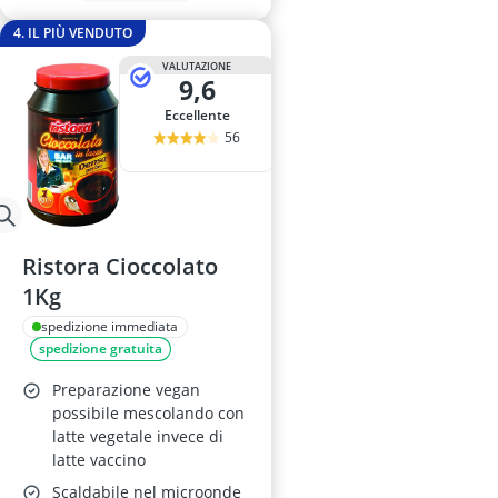
4. IL PIÙ VENDUTO
VALUTAZIONE
9,6
Eccellente
56
Ristora Cioccolato
1Kg
spedizione immediata
spedizione gratuita
Preparazione vegan
possibile mescolando con
latte vegetale invece di
latte vaccino
Scaldabile nel microonde