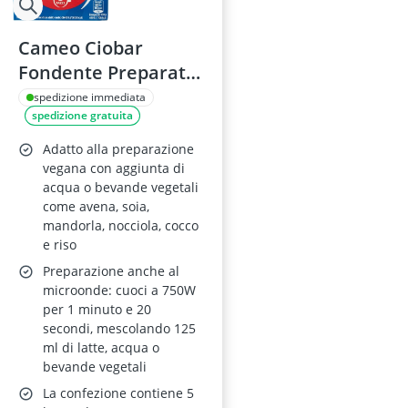
Cameo Ciobar
Fondente Preparato
per Cioccolata Calda
spedizione immediata
spedizione gratuita
Adatto alla preparazione
vegana con aggiunta di
acqua o bevande vegetali
come avena, soia,
mandorla, nocciola, cocco
e riso
Preparazione anche al
microonde: cuoci a 750W
per 1 minuto e 20
secondi, mescolando 125
ml di latte, acqua o
bevande vegetali
La confezione contiene 5