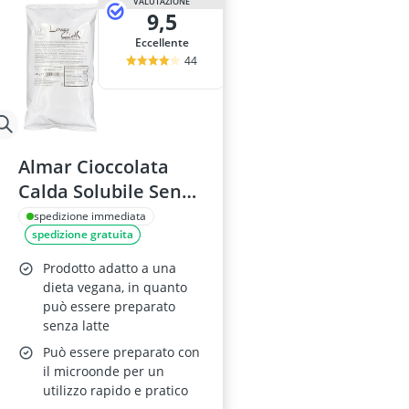
VALUTAZIONE
9,5
Eccellente
44
Almar Cioccolata
Calda Solubile Senza
Glutine 1 kg
spedizione immediata
spedizione gratuita
Prodotto adatto a una
dieta vegana, in quanto
può essere preparato
senza latte
Può essere preparato con
il microonde per un
utilizzo rapido e pratico