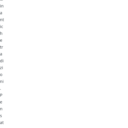
in
a
nt
ic
h
e
tr
a
di
zi
o
ni
.
P
e
n
s
at