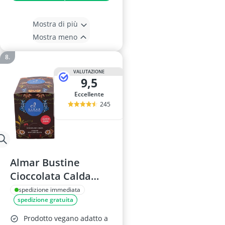
Mostra di più
Mostra meno
VALUTAZIONE
9,5
Eccellente
245
Almar Bustine
Cioccolata Calda
Monoporzione,
spedizione immediata
spedizione gratuita
15x30g, Classica
Prodotto vegano adatto a