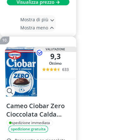
Visualizza prezzo →
Mostra di più
Mostra meno
VALUTAZIONE
9,3
Ottimo
633
Cameo Ciobar Zero
Cioccolata Calda
Vegana
spedizione immediata
spedizione gratuita