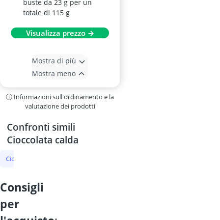
buste da 23 g per un
totale di 115 g
Visualizza prezzo →
Mostra di più
Mostra meno
ⓘ Informazioni sull'ordinamento e la
valutazione dei prodotti
Confronti simili
Cioccolata calda
Cioccolata calda
succo di melagrana
palline di bubble tea
fibra
consigli
per