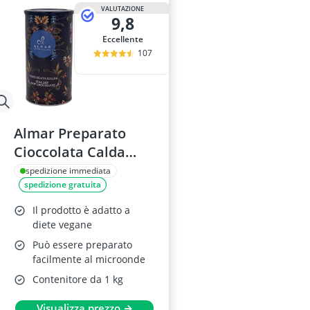
crostacei preis
VALUTAZIONE
9,8
Curcuma in po
estratto di fog
Eccellente
fibra di acacia
107
fieno greco
Almar Preparato
Cioccolata Calda
Cortina 1 KG
spedizione immediata
spedizione gratuita
Il prodotto è adatto a
diete vegane
Può essere preparato
facilmente al microonde
Contenitore da 1 kg
Visualizza prezzo →