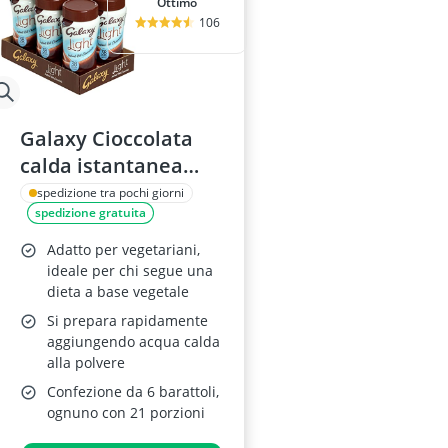
Ottimo
106
Galaxy Cioccolata
calda istantanea
leggera 210 g, 6
spedizione tra pochi giorni
spedizione gratuita
confezioni
Adatto per vegetariani,
ideale per chi segue una
dieta a base vegetale
Si prepara rapidamente
aggiungendo acqua calda
alla polvere
Confezione da 6 barattoli,
ognuno con 21 porzioni