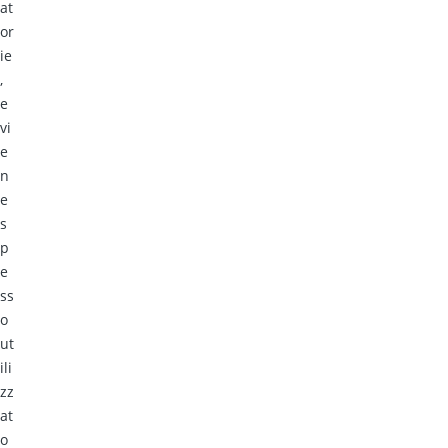
at
or
ie
,
e
vi
e
n
e
s
p
e
ss
o
ut
ili
zz
at
o