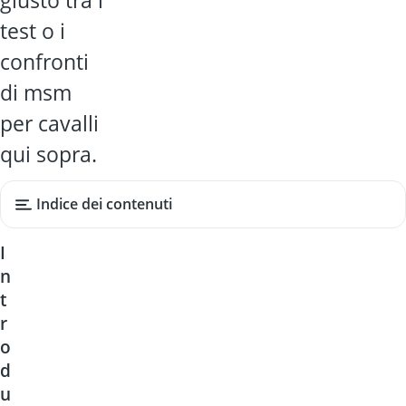
giusto tra i
test o i
confronti
di msm
per cavalli
qui sopra.
Indice dei contenuti
I
n
t
r
o
d
u