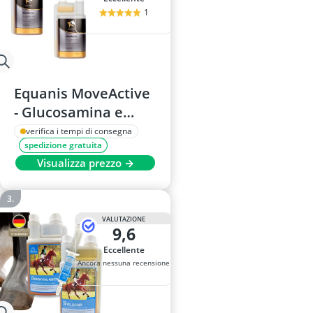
1
Equanis MoveActive
- Glucosamina e
MSM per cavalli, 2 x
verifica i tempi di consegna
spedizione gratuita
1 l
Visualizza prezzo →
VALUTAZIONE
9,6
Eccellente
Ancora nessuna recensione