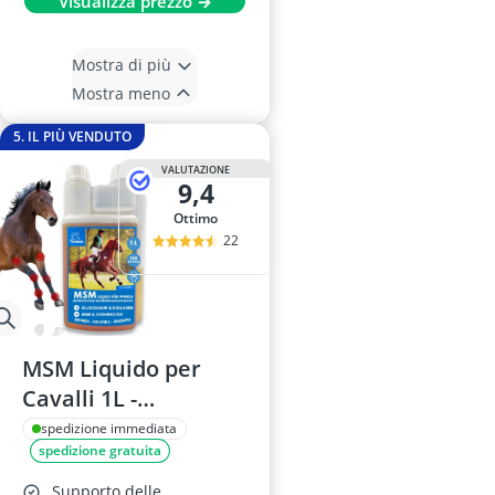
Visualizza prezzo →
Mostra di più
Mostra meno
5. IL PIÙ VENDUTO
VALUTAZIONE
9,4
Ottimo
22
MSM Liquido per
Cavalli 1L -
Articolazioni e
spedizione immediata
spedizione gratuita
Tendini
Supporto delle