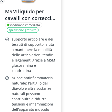
MSM liquido per
cavalli con corteccia
di salice e artiglio
spedizione immediata
spedizione gratuita
del diavolo,
collagene,
supporto articolare e dei
glucosamina e
tessuti di supporto: aiuta
a mantenere la mobilità
condroitina –
delle articolazioni tendini
formati 1 L e 30 ml
e legamenti grazie a MSM
glucosamina e
condroitina
azione antinfiammatoria
naturale: l'artiglio del
diavolo e altre sostanze
naturali possono
contribuire a ridurre
tensioni e infiammazioni
dell'apparato muscolo-