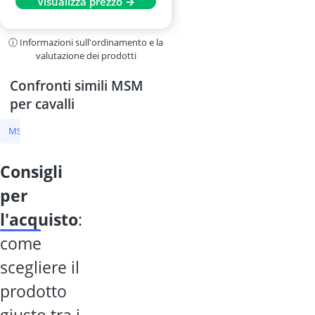
Visualizza prezzo →
Tedesca
ⓘ Informazioni sull'ordinamento e la
valutazione dei prodotti
Confronti simili MSM
per cavalli
MSM per cavalli
Alimento minerale per cavalli
consigli
per
l'acquisto
:
come
scegliere il
prodotto