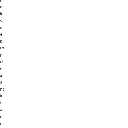
er
le
s
u
e
p
ro
p
ri
et
à
a
nt
in
fi
a
m
m