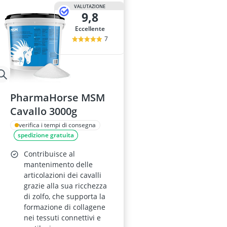
Balsamo per c
VALUTAZIONE
9,8
balsamo per 
batteri per ac
Eccellente
beta carotene
7
biotina per ca
PharmaHorse MSM
Cavallo 3000g
verifica i tempi di consegna
spedizione gratuita
Contribuisce al
mantenimento delle
articolazioni dei cavalli
grazie alla sua ricchezza
di zolfo, che supporta la
formazione di collagene
nei tessuti connettivi e