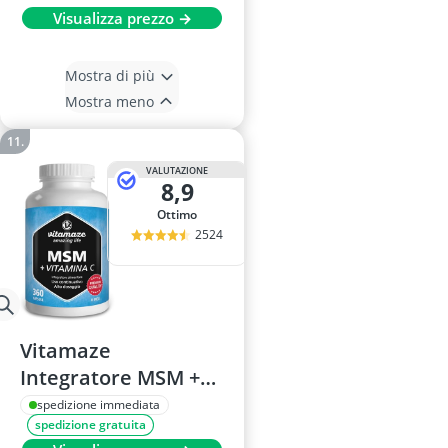
Visualizza prezzo →
Mostra di più
Mostra meno
VALUTAZIONE
8,9
Ottimo
2524
Vitamaze
Integratore MSM +
Vitamina C, 360
spedizione immediata
spedizione gratuita
Capsule, Qualità