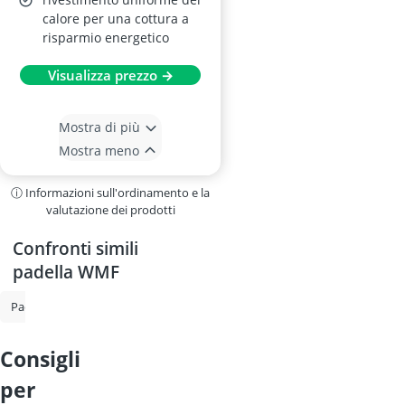
calore per una cottura a
risparmio energetico
Visualizza prezzo →
Mostra di più
Mostra meno
ⓘ Informazioni sull'ordinamento e la
valutazione dei prodotti
Confronti simili
padella WMF
Padella
Padella antiaderente
Set di padelle
padella per forno
consigli
per