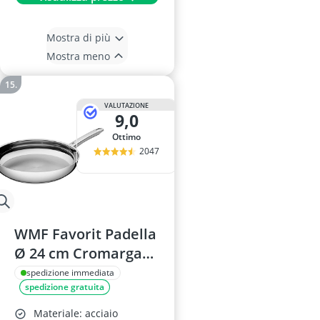
Mostra di più
Mostra meno
VALUTAZIONE
9,0
Ottimo
2047
WMF Favorit Padella
Ø 24 cm Cromargan
18/10
spedizione immediata
spedizione gratuita
Materiale: acciaio