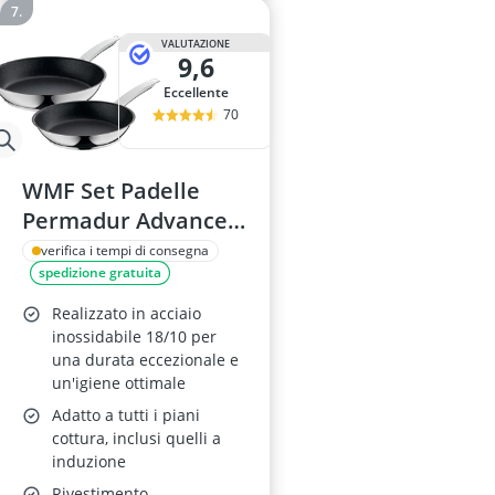
VALUTAZIONE
9,6
Eccellente
70
WMF Set Padelle
Permadur Advance
28 + 24 cm
verifica i tempi di consegna
spedizione gratuita
Realizzato in acciaio
inossidabile 18/10 per
una durata eccezionale e
un'igiene ottimale
Adatto a tutti i piani
cottura, inclusi quelli a
induzione
Rivestimento