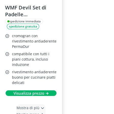
WMF Devil Set di
Padelle
Induzione/Gas 24-28
spedizione immediata
spedizione gratuita
cm
cromogran con
rivestimento antiaderente
PermaDur
compatibile con tutti i
piani cottura, incluso
induzione
rivestimento antiaderente
buono per cucinare piatti
delicati
Visualizza prezzo →
Mostra di più