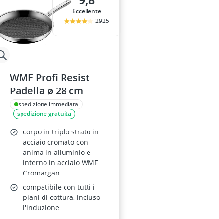
9,8
adesivo per ve
Eccellente
aeratore per 
2925
aerografo
affetta anana
Affettatrice
WMF Profi Resist
Padella ø 28 cm
spedizione immediata
spedizione gratuita
corpo in triplo strato in
acciaio cromato con
anima in alluminio e
interno in acciaio WMF
Cromargan
compatibile con tutti i
piani di cottura, incluso
l'induzione