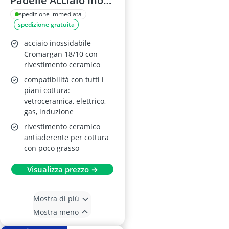
Padelle Acciaio Inox
20/24/28 cm
spedizione immediata
spedizione gratuita
acciaio inossidabile
Cromargan 18/10 con
rivestimento ceramico
compatibilità con tutti i
piani cottura:
vetroceramica, elettrico,
gas, induzione
rivestimento ceramico
antiaderente per cottura
con poco grasso
Visualizza prezzo →
Mostra di più
Mostra meno