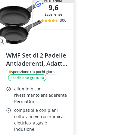
VALUTAZIONE
9,6
Eccellente
306
WMF Set di 2 Padelle
Antiaderenti, Adatto
per Induzione
spedizione tra pochi giorni
spedizione gratuita
alluminio con
rivestimento antiaderente
PermaDur
compatibile con piani
cottura in vetroceramica,
elettrico, a gas e
induzione