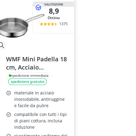
VALUTAZIONE
8,9
Ottimo
1375
WMF Mini Padella 18
cm, Acciaio
Inossidabile
spedizione immediata
spedizione gratuita
materiale in acciaio
inossidabile, antiruggine
e facile da pulire
compatibile con tutti i tipi
di piani cottura, inclusa
induzione
rivestimento uniforme del