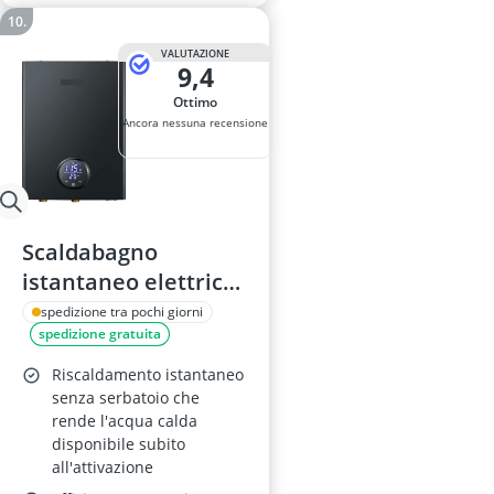
VALUTAZIONE
9,4
Ottimo
Ancora nessuna recensione
Scaldabagno
istantaneo elettrico
da 18 kW, senza
spedizione tra pochi giorni
spedizione gratuita
serbatoio,
modulante, per
Riscaldamento istantaneo
campeggio e cabine
senza serbatoio che
rende l'acqua calda
nautiche
disponibile subito
all'attivazione