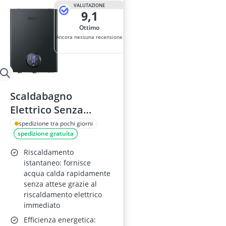
VALUTAZIONE
9,1
Ottimo
Ancora nessuna recensione
Scaldabagno
Elettrico Senza
Serbatoio 18 kW con
spedizione tra pochi giorni
spedizione gratuita
Automodulazione
Riscaldamento
istantaneo: fornisce
acqua calda rapidamente
senza attese grazie al
riscaldamento elettrico
immediato
Efficienza energetica: