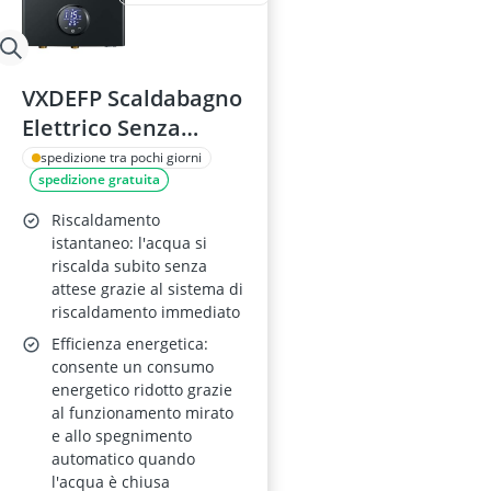
VXDEFP Scaldabagno
Elettrico Senza
Serbatoio 18 kW con
spedizione tra pochi giorni
spedizione gratuita
Punto di Utilizzo
Automodulazione
Riscaldamento
istantaneo: l'acqua si
riscalda subito senza
attese grazie al sistema di
riscaldamento immediato
Efficienza energetica:
consente un consumo
energetico ridotto grazie
al funzionamento mirato
e allo spegnimento
automatico quando
l'acqua è chiusa