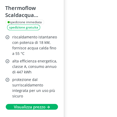
Thermoflow
Scaldacqua
Istantaneo
spedizione immediata
spedizione gratuita
HYDREX18 18 kW
riscaldamento istantaneo
con potenza di 18 kW,
fornisce acqua calda fino
a 55 °C
alta efficienza energetica,
classe A, consumo annuo
di 447 kWh
protezione dal
surriscaldamento
integrata per un uso più
sicuro
Visualizza prezzo →