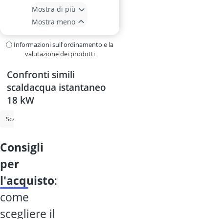
Mostra di più
Mostra meno
ⓘ Informazioni sull'ordinamento e la
valutazione dei prodotti
Confronti simili
scaldacqua istantaneo
18 kW
Scaldabagno istantaneo
Pompa sommersa
Scaldabagno da 80 litri
consigli
per
l'acquisto
:
come
scegliere il