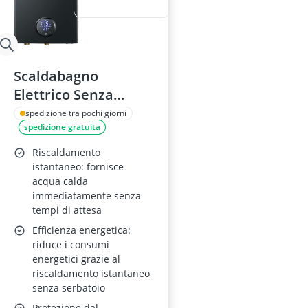
Scaldabagno
Elettrico Senza
Serbatoio da 18 kW
spedizione tra pochi giorni
spedizione gratuita
con Punto di Utilizzo
e Modulazione
Riscaldamento
Automatica
istantaneo: fornisce
acqua calda
immediatamente senza
tempi di attesa
Efficienza energetica:
riduce i consumi
energetici grazie al
riscaldamento istantaneo
senza serbatoio
Protezione dal