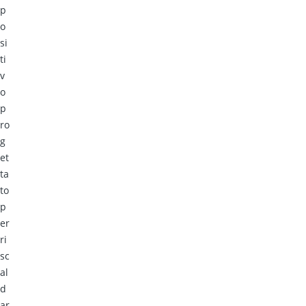
p
o
si
ti
v
o
p
ro
g
et
ta
to
p
er
ri
sc
al
d
ar