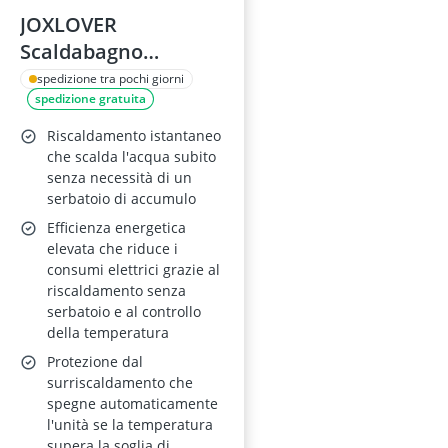
JOXLOVER
Scaldabagno
Elettrico Senza
spedizione tra pochi giorni
spedizione gratuita
Serbatoio da 18 kW –
Istantaneo,
Riscaldamento istantaneo
Automodulazione,
che scalda l'acqua subito
senza necessità di un
Punto di Utilizzo per
serbatoio di accumulo
Cucina, Bagno e
Efficienza energetica
Lavatrice
elevata che riduce i
consumi elettrici grazie al
riscaldamento senza
serbatoio e al controllo
della temperatura
Protezione dal
surriscaldamento che
spegne automaticamente
l'unità se la temperatura
supera la soglia di