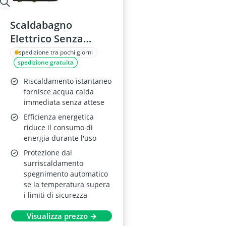
Scaldabagno
Elettrico Senza
Serbatoio – 18 kW,
spedizione tra pochi giorni
spedizione gratuita
Istantaneo con
Modulazione
Riscaldamento istantaneo
fornisce acqua calda
immediata senza attese
Efficienza energetica
riduce il consumo di
energia durante l'uso
Protezione dal
surriscaldamento
spegnimento automatico
se la temperatura supera
i limiti di sicurezza
Visualizza prezzo →