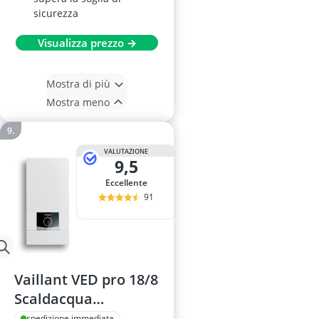
sicurezza
Visualizza prezzo →
Mostra di più
Mostra meno
VALUTAZIONE
9,5
Eccellente
91
Vaillant VED pro 18/8
Scaldacqua
Istantaneo
spedizione immediata