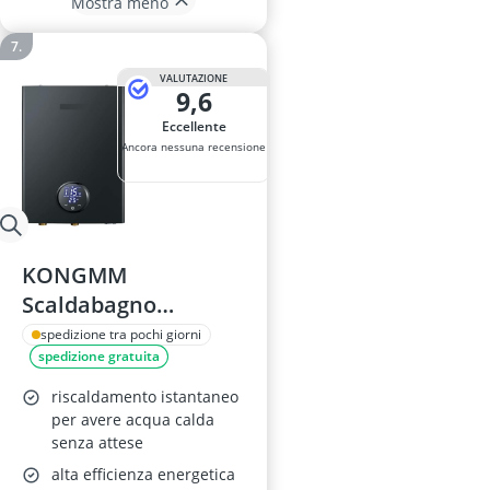
Mostra meno
VALUTAZIONE
9,6
Eccellente
Ancora nessuna recensione
KONGMM
Scaldabagno
Elettrico 18KW
spedizione tra pochi giorni
spedizione gratuita
riscaldamento istantaneo
per avere acqua calda
senza attese
alta efficienza energetica