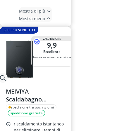
Mostra di più
Mostra meno
3. IL PIÙ VENDUTO
VALUTAZIONE
9,9
Eccellente
Ancora nessuna recensione
MEIVIYA
Scaldabagno
Elettrico 18 KW
spedizione tra pochi giorni
spedizione gratuita
riscaldamento istantaneo
per eliminare i tempi di