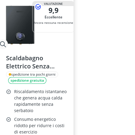
alzalastre pe
VALUTAZIONE
9,9
ancorante chi
Anemometro
Eccellente
Anticalcare pe
Ancora nessuna recensione
Applicazione 
Scaldabagno
Elettrico Senza
Serbatoio 18 kW –
spedizione tra pochi giorni
spedizione gratuita
Scaldacqua
Istantaneo con
Riscaldamento istantaneo
Punto di Utilizzo e
che genera acqua calda
rapidamente senza
Automodulazione
serbatoio
Consumo energetico
ridotto per ridurre i costi
di esercizio