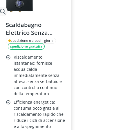
Scaldabagno
Elettrico Senza
Serbatoio 18 kW,
spedizione tra pochi giorni
spedizione gratuita
Modulazione
Automatica, Punto di
Riscaldamento
Utilizzo
istantaneo: fornisce
acqua calda
immediatamente senza
attesa, senza serbatoio e
con controllo continuo
della temperatura
Efficienza energetica:
consuma poco grazie al
riscaldamento rapido che
riduce i cicli di accensione
e allo spegnimento