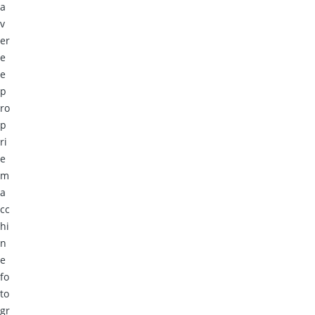
a
v
er
e
e
p
ro
p
ri
e
m
a
cc
hi
n
e
fo
to
gr