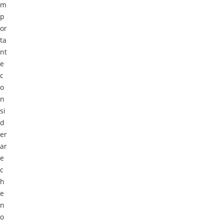
m
p
or
ta
nt
e
c
o
n
si
d
er
ar
e
c
h
e
n
o