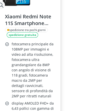
Xiaomi Redmi Note
11S Smartphone
6+128GB, Display
spedizione tra pochi giorni
spedizione gratuita
AMOLED 6.43” 90Hz,
108MP, 5000mAh,
fotocamera principale da
Graphite Grey
108MP per immagini e
video ad alta risoluzione,
fotocamera ultra
grandangolare da 8MP
con angolo di visione di
118 gradi, fotocamera
macro da 2MP per
dettagli ravvicinati,
sensore di profondità da
2MP per ritratti naturali
display AMOLED FHD+ da
6,43 pollici con gamma di