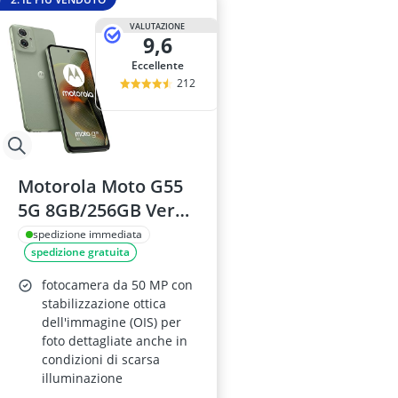
VALUTAZIONE
9,6
Eccellente
212
Motorola Moto G55
5G 8GB/256GB Verde
Doppia SIM
spedizione immediata
spedizione gratuita
fotocamera da 50 MP con
stabilizzazione ottica
dell'immagine (OIS) per
foto dettagliate anche in
condizioni di scarsa
illuminazione