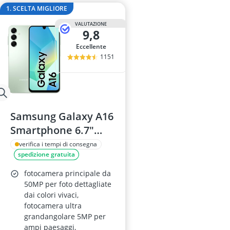
alimentatore
1. SCELTA MIGLIORE
allarme per a
VALUTAZIONE
altoparlante
9,8
altoparlante a
Eccellente
altoparlante A
1151
Samsung Galaxy A16
Smartphone 6.7"
FHD+, 4GB RAM,
verifica i tempi di consegna
spedizione gratuita
128GB, Light Green
fotocamera principale da
50MP per foto dettagliate
dai colori vivaci,
fotocamera ultra
grandangolare 5MP per
ampi paesaggi,