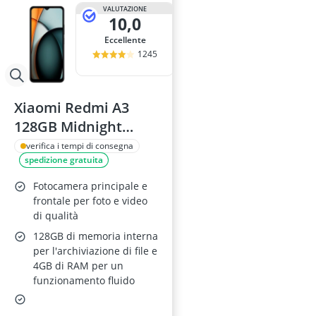
alimentatore
VALUTAZIONE
10,0
allarme per a
altoparlante
Eccellente
altoparlante a
1245
altoparlante A
Xiaomi Redmi A3
128GB Midnight
Black
verifica i tempi di consegna
spedizione gratuita
Fotocamera principale e
frontale per foto e video
di qualità
128GB di memoria interna
per l'archiviazione di file e
4GB di RAM per un
funzionamento fluido