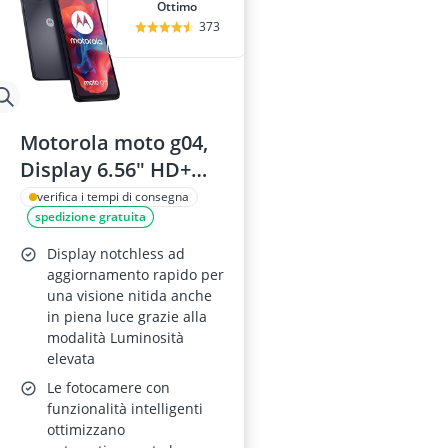
Ottimo
373
Motorola moto g04,
Display 6.56" HD+
90Hz, 4/64GB,
verifica i tempi di consegna
spedizione gratuita
Concord Black
Display notchless ad
aggiornamento rapido per
una visione nitida anche
in piena luce grazie alla
modalità Luminosità
elevata
Le fotocamere con
funzionalità intelligenti
ottimizzano