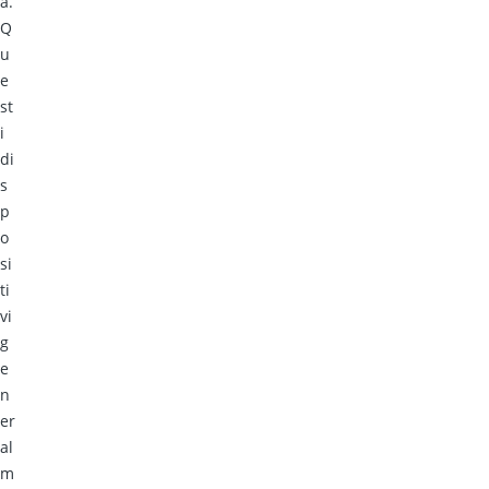
a.
Q
u
e
st
i
di
s
p
o
si
ti
vi
g
e
n
er
al
m