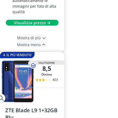
automaticamente le
immagini per foto di alta
qualità
Visualizza prezzo →
Mostra di più
Mostra meno
4. IL PIÙ VENDUTO
VALUTAZIONE
8,5
Ottimo
403
ZTE Blade L9 1+32GB
Blu