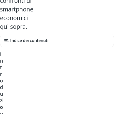
confronti di
smartphone
economici
qui sopra.
Indice dei contenuti
I
n
t
r
o
d
u
zi
o
n