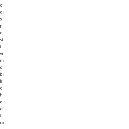
o
di
s
p
o
si
ti
vi
m
o
bi
li
c
h
e
of
f
ro