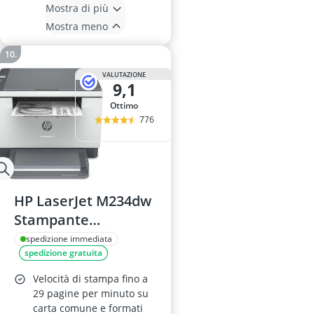
Mostra di più
Mostra meno
VALUTAZIONE
9,1
Ottimo
776
HP LaserJet M234dw
Stampante
Multifunzione
spedizione immediata
spedizione gratuita
Velocità di stampa fino a
29 pagine per minuto su
carta comune e formati