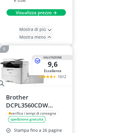
e USB
Visualizza prezzo →
Mostra di più
Mostra meno
VALUTAZIONE
9,6
Eccellente
1012
Brother
DCPL3560CDW
Multifunzione Led 3
verifica i tempi di consegna
spedizione gratuita
in 1
Stampa fino a 26 pagine