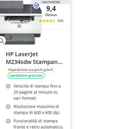
VALUTAZIONE
9,4
Ottimo
264
HP LaserJet
M234sdw Stampante
Multifunzione A4, 29
spedizione tra pochi giorni
spedizione gratuita
ppm, WiFi, Ethernet,
USB, ADF
Velocità di stampa fino a
29 pagine al minuto su
vari formati
Risoluzione massima di
stampa di 600 x 600 dpi
Funzionalità di stampa
fronte e retro automatico,