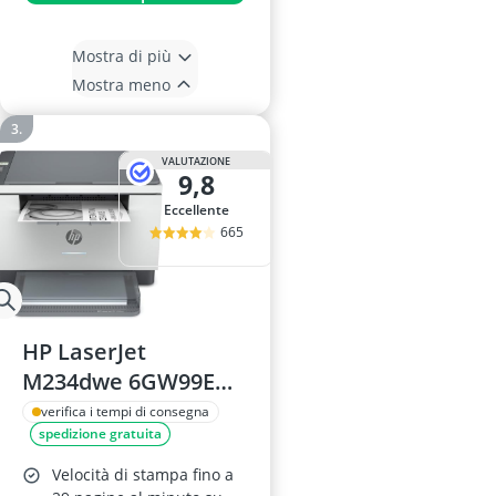
Mostra di più
Mostra meno
VALUTAZIONE
9,8
Eccellente
665
HP LaserJet
M234dwe 6GW99E
Stampante
verifica i tempi di consegna
spedizione gratuita
Multifunzione
Velocità di stampa fino a