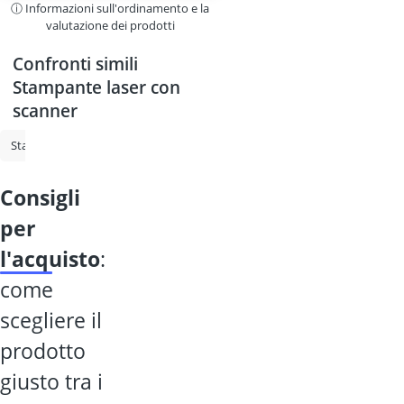
ⓘ Informazioni sull'ordinamento e la
valutazione dei prodotti
Confronti simili
Stampante laser con
scanner
Stampante multifunzione laser
Stampante laser
Stampante laser a
consigli
per
l'acquisto
:
come
scegliere il
prodotto
giusto tra i