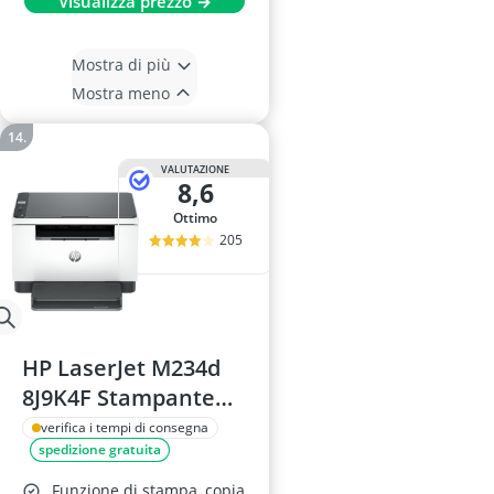
Visualizza prezzo →
Mostra di più
Mostra meno
VALUTAZIONE
8,6
Ottimo
205
HP LaserJet M234d
8J9K4F Stampante
Multifunzione
verifica i tempi di consegna
spedizione gratuita
Funzione di stampa, copia