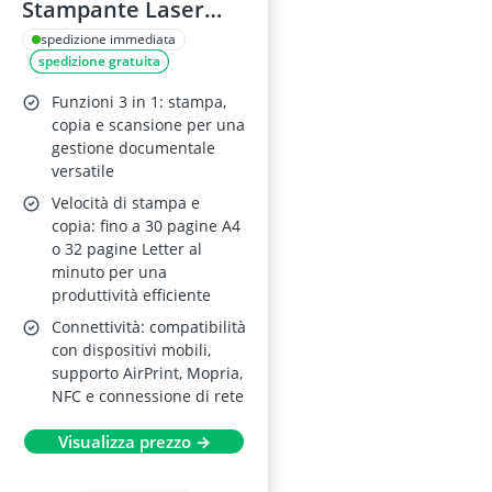
Stampante Laser
Multifunzione
spedizione immediata
spedizione gratuita
Monocromatica
Funzioni 3 in 1: stampa,
copia e scansione per una
gestione documentale
versatile
Velocità di stampa e
copia: fino a 30 pagine A4
o 32 pagine Letter al
minuto per una
produttività efficiente
Connettività: compatibilità
con dispositivi mobili,
supporto AirPrint, Mopria,
NFC e connessione di rete
Visualizza prezzo →