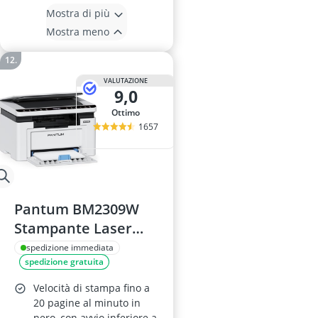
Mostra di più
Mostra meno
VALUTAZIONE
9,0
Ottimo
1657
Pantum BM2309W
Stampante Laser
Multifunzione
spedizione immediata
spedizione gratuita
Velocità di stampa fino a
20 pagine al minuto in
nero, con avvio inferiore a