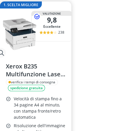
Acer Nitro 5
1. SCELTA MIGLIORE
Acer Nitro mo
VALUTAZIONE
Acer Predator
9,8
Acer Spin
Eccellente
Acer Spin 3
238
Xerox B235
Multifunzione Laser
A4
verifica i tempi di consegna
spedizione gratuita
Velocità di stampa fino a
34 pagine A4 al minuto,
con stampa fronte/retro
automatica
Risoluzione dell'immagine