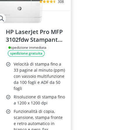
308
HP LaserJet Pro MFP
3102fdw Stampante
Multifunzione
spedizione immediata
spedizione gratuita
Velocità di stampa fino a
33 pagine al minuto (ppm)
con vassoio multifunzione
da 100 fogli e ADF da 50
fogli
Risoluzione di stampa fino
a 1200 x 1200 dpi
Funzionalità di copia,
scansione, stampa fronte
e retro automatico in
bianco e nero, fax