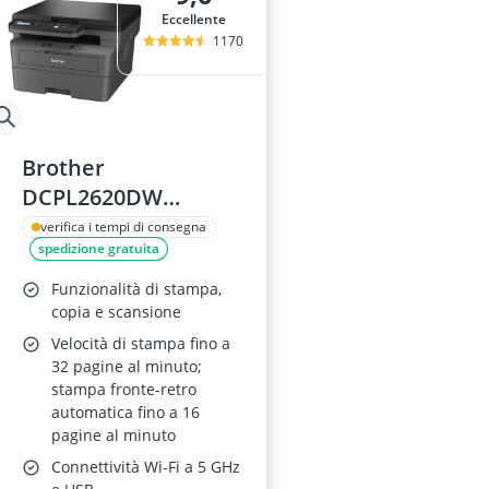
Eccellente
1170
Brother
DCPL2620DW
Multifunzione Laser
verifica i tempi di consegna
spedizione gratuita
3 in 1
Funzionalità di stampa,
copia e scansione
Velocità di stampa fino a
32 pagine al minuto;
stampa fronte-retro
automatica fino a 16
pagine al minuto
Connettività Wi-Fi a 5 GHz