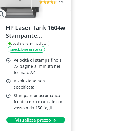
330
HP Laser Tank 1604w
Stampante
Monocromatica Wi-
spedizione immediata
spedizione gratuita
Fi
Velocità di stampa fino a
22 pagine al minuto nel
formato A4
Risoluzione non
specificata
Stampa monocromatica
fronte-retro manuale con
vassoio da 150 fogli
Visualizza prezzo →