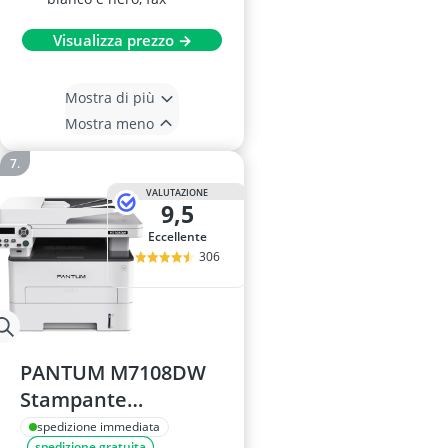
Visualizza prezzo →
Mostra di più
Mostra meno
VALUTAZIONE
9,5
Eccellente
306
PANTUM M7108DW
Stampante
Multifunzione Laser
spedizione immediata
spedizione gratuita