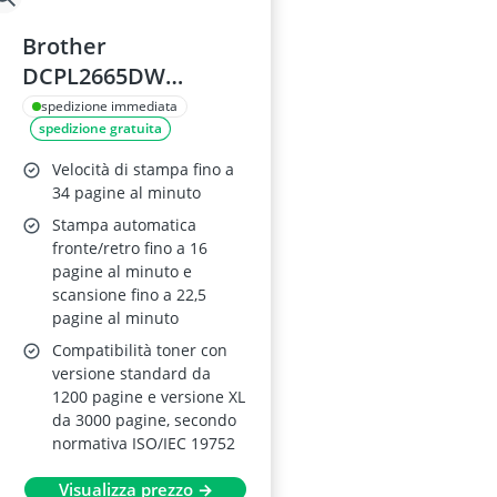
Brother
DCPL2665DW
Stampante
spedizione immediata
spedizione gratuita
Multifunzione Laser
3 in 1
Velocità di stampa fino a
34 pagine al minuto
Stampa automatica
fronte/retro fino a 16
pagine al minuto e
scansione fino a 22,5
pagine al minuto
Compatibilità toner con
versione standard da
1200 pagine e versione XL
da 3000 pagine, secondo
normativa ISO/IEC 19752
Visualizza prezzo →