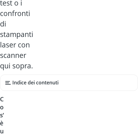
test o i
confronti
di
stampanti
laser con
scanner
qui sopra.
Indice dei contenuti
C
o
s’
è
u