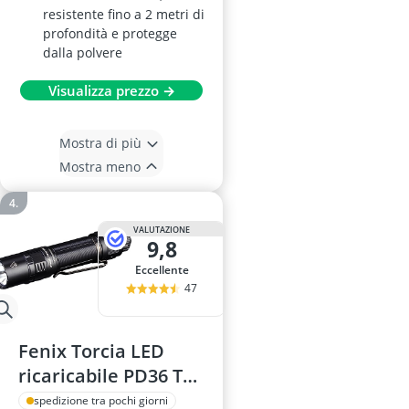
resistente fino a 2 metri di
profondità e protegge
dalla polvere
Visualizza prezzo →
Mostra di più
Mostra meno
VALUTAZIONE
9,8
Eccellente
47
Fenix Torcia LED
ricaricabile PD36 Tac
3000 Lumen
spedizione tra pochi giorni