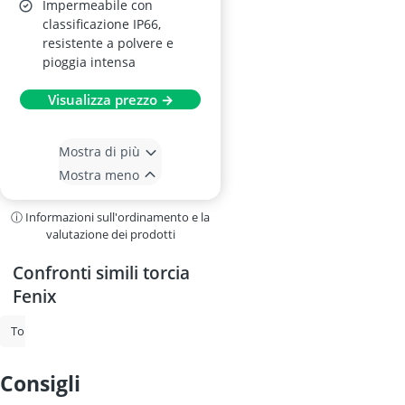
Impermeabile con
classificazione IP66,
resistente a polvere e
pioggia intensa
Visualizza prezzo →
Mostra di più
Mostra meno
ⓘ Informazioni sull'ordinamento e la
valutazione dei prodotti
Confronti simili torcia
Fenix
torce
Mini torcia
Allarme per finestra
torcia di cera
torcia 
consigli