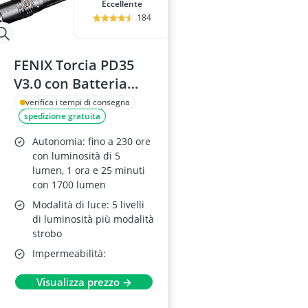
Eccellente
184
FENIX Torcia PD35
V3.0 con Batteria
USB ARB-L18-2600U
verifica i tempi di consegna
spedizione gratuita
Autonomia: fino a 230 ore
con luminosità di 5
lumen, 1 ora e 25 minuti
con 1700 lumen
Modalità di luce: 5 livelli
di luminosità più modalità
strobo
Impermeabilità:
Visualizza prezzo →