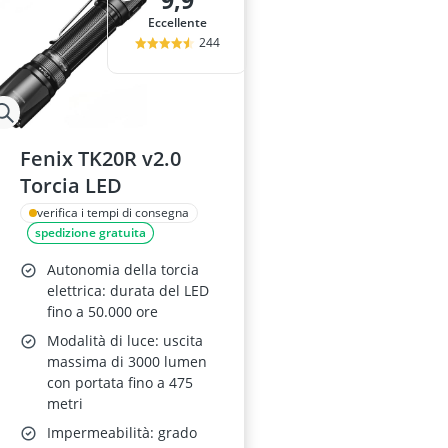
9,9
alzalastre pe
Eccellente
ancorante chi
244
Anemometro
Anticalcare pe
Applicazione 
Fenix TK20R v2.0
Torcia LED
verifica i tempi di consegna
spedizione gratuita
Autonomia della torcia
elettrica: durata del LED
fino a 50.000 ore
Modalità di luce: uscita
massima di 3000 lumen
con portata fino a 475
metri
Impermeabilità: grado