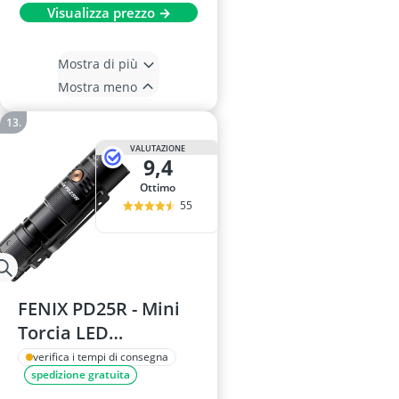
Visualizza prezzo →
Mostra di più
Mostra meno
VALUTAZIONE
9,4
Ottimo
55
FENIX PD25R - Mini
Torcia LED
Ricaricabile
verifica i tempi di consegna
spedizione gratuita