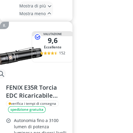
Mostra di più
Mostra meno
VALUTAZIONE
9,6
Eccellente
152
FENIX E35R Torcia
EDC Ricaricabile
3100 Lumen
verifica i tempi di consegna
spedizione gratuita
Autonomia fino a 3100
lumen di potenza
luminosa per diversi livelli