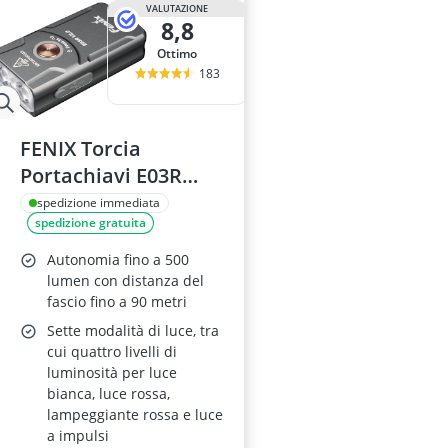
VALUTAZIONE
8,8
Ottimo
183
FENIX Torcia
Portachiavi E03R
v2.0 Grigia
spedizione immediata
spedizione gratuita
Autonomia fino a 500
lumen con distanza del
fascio fino a 90 metri
Sette modalità di luce, tra
cui quattro livelli di
luminosità per luce
bianca, luce rossa,
lampeggiante rossa e luce
a impulsi