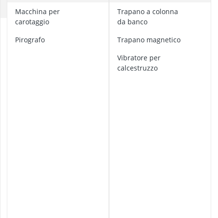
alzalastre pe
C
Macchina per
Trapano a colonna
ancorante chi
carotaggio
da banco
Anemometro
B
Anticalcare pe
e
Pirografo
Trapano magnetico
t
Applicazione 
o
Vibratore per
n
calcestruzzo
i
e
r
a
C
a
r
o
t
a
t
r
i