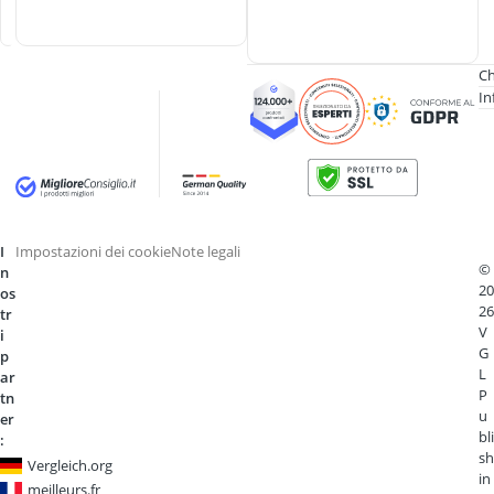
c
e
Ch
In
I
Impostazioni dei cookie
Note legali
©
n
20
os
26
tr
V
i
G
p
L
ar
P
tn
u
er
bli
:
sh
Vergleich.org
in
meilleurs.fr