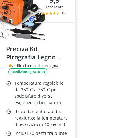
9,9
alzalastre pe
Eccellente
ancorante chi
163
Anemometro
Anticalcare pe
Applicazione 
Preciva Kit
Pirografia Legno
40W 250-750℃
verifica i tempi di consegna
spedizione gratuita
Temperatura regolabile
da 250°C a 750°C per
soddisfare diverse
esigenze di bruciatura
Riscaldamento rapido,
raggiunge la temperatura
di esercizio in 10 secondi
Inclusi 20 pezzi tra punte