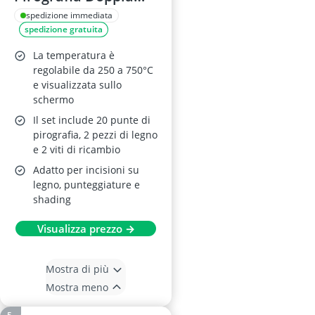
Penna con 20 Punte
spedizione immediata
spedizione gratuita
La temperatura è
regolabile da 250 a 750°C
e visualizzata sullo
schermo
Il set include 20 punte di
pirografia, 2 pezzi di legno
e 2 viti di ricambio
Adatto per incisioni su
legno, punteggiature e
shading
Visualizza prezzo →
Mostra di più
Mostra meno