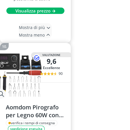
Visualizza prezzo →
Mostra di più
Mostra meno
VALUTAZIONE
9,6
Eccellente
90
Aomdom Pirografo
per Legno 60W con
Display Digitale e 2
verifica i tempi di consegna
spedizione gratuita