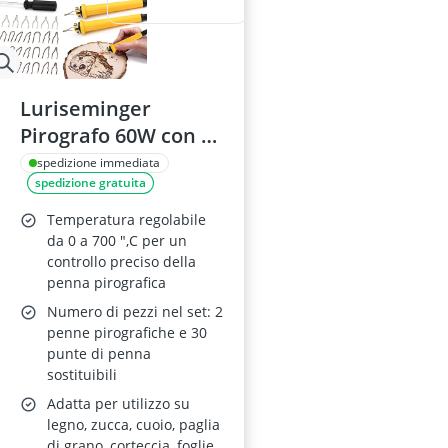
Luriseminger
Pirografo 60W con 2
Penne e 30 Teste
spedizione immediata
spedizione gratuita
Temperatura regolabile
da 0 a 700 ",C per un
controllo preciso della
penna pirografica
Numero di pezzi nel set: 2
penne pirografiche e 30
punte di penna
sostituibili
Adatta per utilizzo su
legno, zucca, cuoio, paglia
di grano, corteccia, foglie,