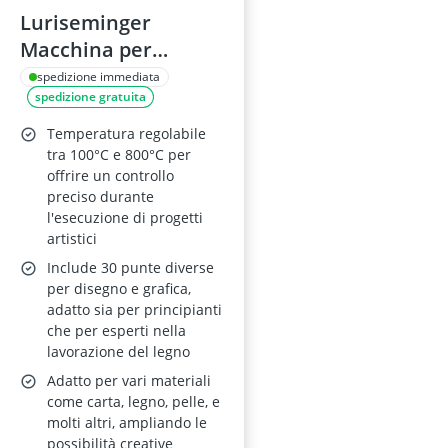
Luriseminger
Macchina per
Pirografia 60W con
spedizione immediata
spedizione gratuita
30 Teste
Temperatura regolabile
tra 100°C e 800°C per
offrire un controllo
preciso durante
l'esecuzione di progetti
artistici
Include 30 punte diverse
per disegno e grafica,
adatto sia per principianti
che per esperti nella
lavorazione del legno
Adatto per vari materiali
come carta, legno, pelle, e
molti altri, ampliando le
possibilità creative