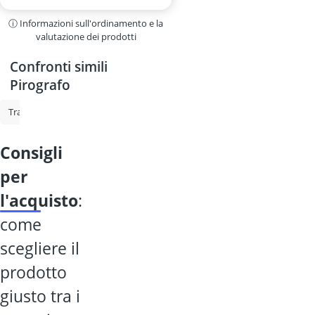
ⓘ Informazioni sull'ordinamento e la
valutazione dei prodotti
Confronti simili
Pirografo
Trapano a colonna da banco
Macchina per carotaggio
Trapano ma
consigli
per
l'acquisto
:
come
scegliere il
prodotto
giusto tra i