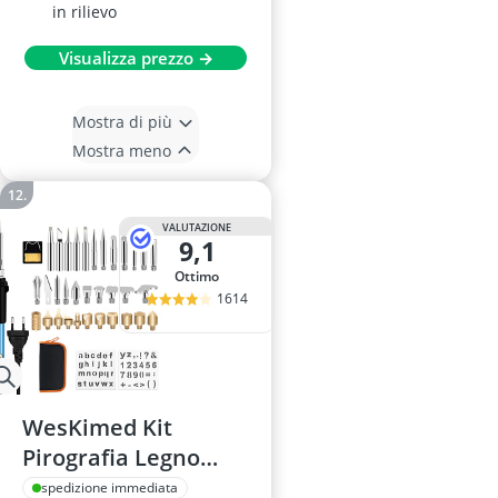
in rilievo
Visualizza prezzo →
Mostra di più
Mostra meno
VALUTAZIONE
9,1
Ottimo
1614
WesKimed Kit
Pirografia Legno
60W con
spedizione immediata