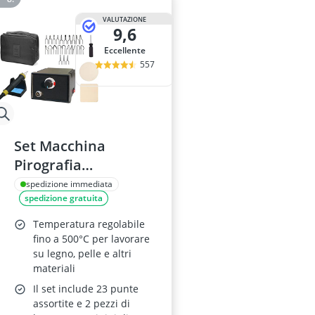
VALUTAZIONE
9,6
Eccellente
557
Set Macchina
Pirografia
Professionale con 23
spedizione immediata
spedizione gratuita
Punte
Temperatura regolabile
fino a 500°C per lavorare
su legno, pelle e altri
materiali
Il set include 23 punte
assortite e 2 pezzi di