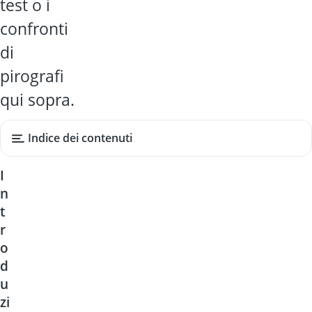
test o i
confronti
di
pirografi
qui sopra.
Indice dei contenuti
I
n
t
r
o
d
u
zi