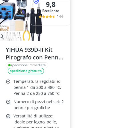
9,8
Eccellente
144
YIHUA 939D-II Kit
Pirografo con Penna
a Filo e Solida
spedizione immediata
spedizione gratuita
Temperatura regolabile:
penna 1 da 200 a 480 °C,
Penna 2 da 250 a 750 °C
Numero di pezzi nel set: 2
penne pirografiche
Versatilità di utilizzo:
ideale per legno, pelle,
sughero, zucca, plastica,