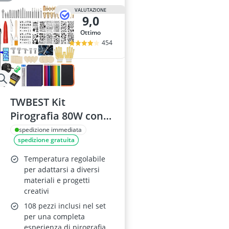
VALUTAZIONE
9,0
Ottimo
454
TWBEST Kit
Pirografia 80W con
Attrezzi Incisione
spedizione immediata
spedizione gratuita
108pcs
Temperatura regolabile
per adattarsi a diversi
materiali e progetti
creativi
108 pezzi inclusi nel set
per una completa
esperienza di pirografia