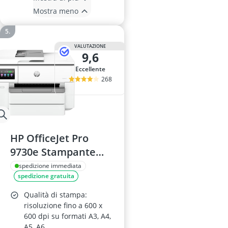
Mostra meno
VALUTAZIONE
9,6
Eccellente
268
HP OfficeJet Pro
9730e Stampante
Multifunzione
spedizione immediata
spedizione gratuita
Qualità di stampa:
risoluzione fino a 600 x
600 dpi su formati A3, A4,
A5, A6