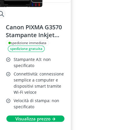
Canon PIXMA G3570
Stampante Inkjet
Multifunzione
spedizione immediata
spedizione gratuita
Stampante A3: non
specificato
Connettività: connessione
semplice a computer e
dispositivi smart tramite
Wi-Fi veloce
Velocità di stampa: non
specificato
Visualizza prezzo →