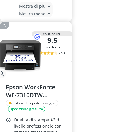
Mostra di più
Mostra meno
VALUTAZIONE
9,5
Eccellente
250
Epson WorkForce
WF-7310DTW
Stampante A3+
verifica i tempi di consegna
spedizione gratuita
Qualità di stampa A3 di
livello professionale con