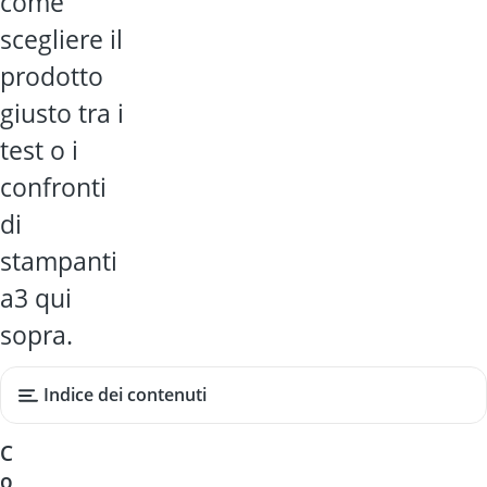
come
scegliere il
prodotto
giusto tra i
test o i
confronti
di
stampanti
a3 qui
sopra.
Indice dei contenuti
C
o