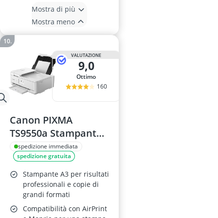
Mostra di più
Mostra meno
VALUTAZIONE
9,0
Ottimo
160
Canon PIXMA
TS9550a Stampante
Multifunzione A3
spedizione immediata
spedizione gratuita
Stampante A3 per risultati
professionali e copie di
grandi formati
Compatibilità con AirPrint