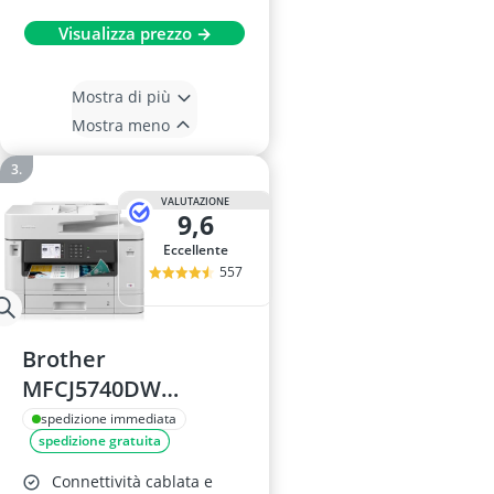
Visualizza prezzo →
Mostra di più
Mostra meno
VALUTAZIONE
9,6
Eccellente
557
Brother
MFCJ5740DW
Stampante
spedizione immediata
spedizione gratuita
multifunzione inkjet
A3/A4
Connettività cablata e