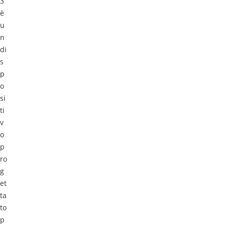
3
è
u
n
di
s
p
o
si
ti
v
o
p
ro
g
et
ta
to
p