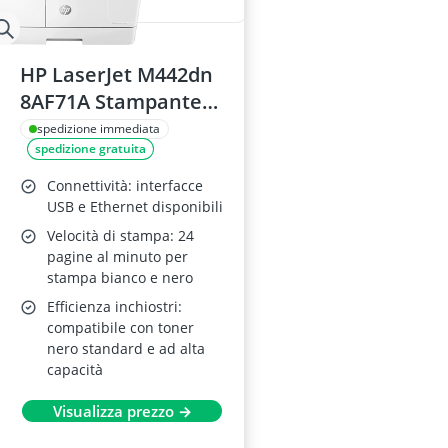
HP LaserJet M442dn
8AF71A Stampante
Multifunzione A4/A3
spedizione immediata
spedizione gratuita
Connettività: interfacce
USB e Ethernet disponibili
Velocità di stampa: 24
pagine al minuto per
stampa bianco e nero
Efficienza inchiostri:
compatibile con toner
nero standard e ad alta
capacità
Visualizza prezzo →