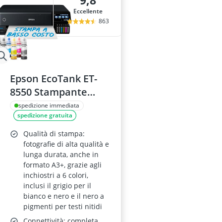
9,8
Acer Nitro 5
Eccellente
Acer Nitro mo
863
Acer Predator
Acer Spin
Acer Spin 3
Epson EcoTank ET-
8550 Stampante
Fotografica A3+
spedizione immediata
spedizione gratuita
Qualità di stampa:
fotografie di alta qualità e
lunga durata, anche in
formato A3+, grazie agli
inchiostri a 6 colori,
inclusi il grigio per il
bianco e nero e il nero a
pigmenti per testi nitidi
Connettività: completa