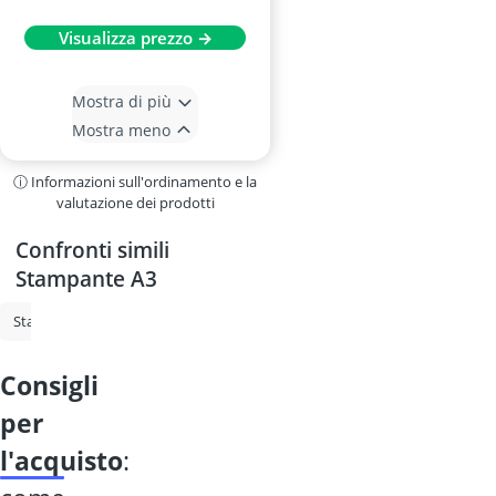
Visualizza prezzo →
Mostra di più
Mostra meno
ⓘ Informazioni sull'ordinamento e la
valutazione dei prodotti
Confronti simili
Stampante A3
Stampante
Stampante con serbatoio
Stampante laser a colori
consigli
per
l'acquisto
: