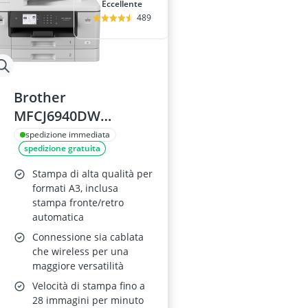
Eccellente
489
Brother
MFCJ6940DW
Stampante
spedizione immediata
spedizione gratuita
Multifunzione A3
Stampa di alta qualità per
formati A3, inclusa
stampa fronte/retro
automatica
Connessione sia cablata
che wireless per una
maggiore versatilità
Velocità di stampa fino a
28 immagini per minuto