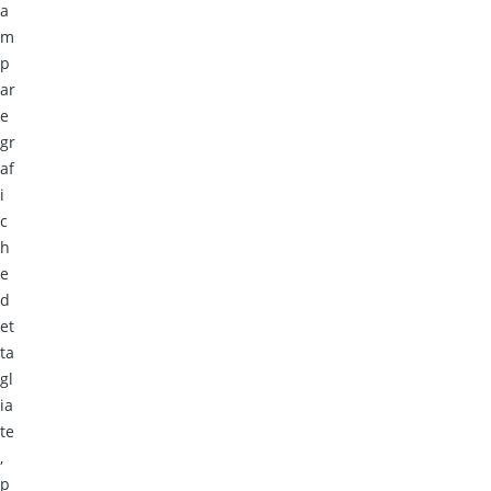
a
m
p
ar
e
gr
af
i
c
h
e
d
et
ta
gl
ia
te
,
p