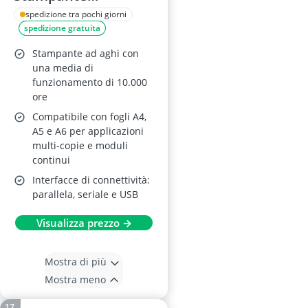
Matriciale a Aghi
spedizione tra pochi giorni
spedizione gratuita
Stampante ad aghi con
una media di
funzionamento di 10.000
ore
Compatibile con fogli A4,
A5 e A6 per applicazioni
multi-copie e moduli
continui
Interfacce di connettività:
parallela, seriale e USB
Visualizza prezzo →
Mostra di più
Mostra meno