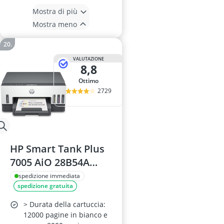
Mostra di più
Mostra meno
VALUTAZIONE
8,8
Ottimo
2729
HP Smart Tank Plus
7005 AiO 28B54A
Stampante
spedizione immediata
spedizione gratuita
Multifunzione
> Durata della cartuccia:
12000 pagine in bianco e