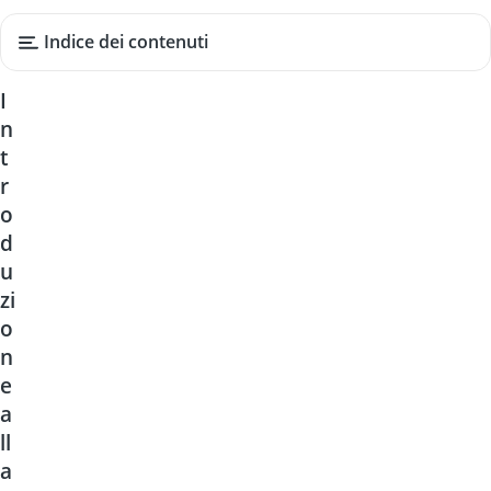
Indice dei contenuti
I
n
t
r
o
d
u
zi
o
n
e
a
ll
a