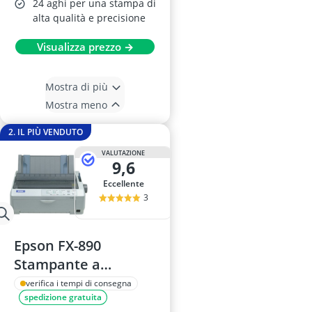
24 aghi per una stampa di
alta qualità e precisione
Visualizza prezzo →
Mostra di più
Mostra meno
2. IL PIÙ VENDUTO
VALUTAZIONE
9,6
Eccellente
3
Epson FX-890
Stampante a
matrice di aghi
verifica i tempi di consegna
spedizione gratuita