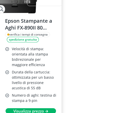
Epson Stampante a
Aghi FX-890II 80
Colonne 18 Aghi
verifica i tempi di consegna
spedizione gratuita
Velocità di stampa:
orientata alla stampa
bidirezionale per
maggiore efficienza
Durata della cartuccia:
ottimizzata per un basso
livello di pressione
acustica di 55 dB
Numero di aghi: testina di
stampa a 9-pin
Visualizza prezzo →