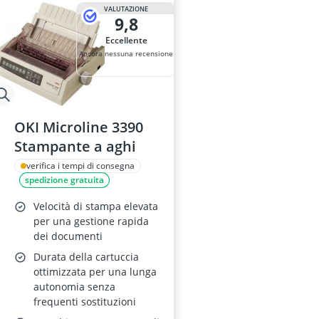
Acer Nitro 5
VALUTAZIONE
9,8
Acer Nitro mo
Acer Predator
Eccellente
Acer Spin
Ancora nessuna recensione
Acer Spin 3
OKI Microline 3390
Stampante a aghi
verifica i tempi di consegna
spedizione gratuita
Velocità di stampa elevata
per una gestione rapida
dei documenti
Durata della cartuccia
ottimizzata per una lunga
autonomia senza
frequenti sostituzioni