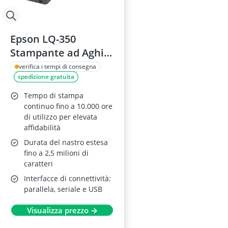
Epson LQ-350
Stampante ad Aghi
24 Aghi a Impatto
verifica i tempi di consegna
spedizione gratuita
Tempo di stampa
continuo fino a 10.000 ore
di utilizzo per elevata
affidabilità
Durata del nastro estesa
fino a 2,5 milioni di
caratteri
Interfacce di connettività:
parallela, seriale e USB
Visualizza prezzo →