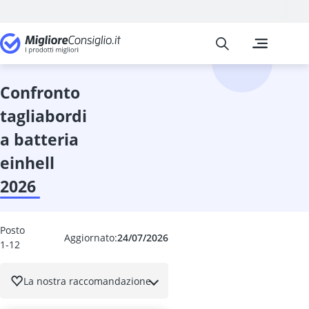
Migliore Consiglio
I confronti pi
Giardino e gi
Acceleratore 
Accendifuoco
confronto
accendifuoco 
tagliabordi
accenditore e
acchiappa rag
a batteria
acchiapparag
einhell
acido acetico
acquario gra
2026
Affilacatene
affilatrice pe
Affumicatoio
Posto
Aggiornato:
24/07/2026
1-12
Affumicatore
affumicatore 
affumicatore 
La nostra raccomandazione
affumicatore e