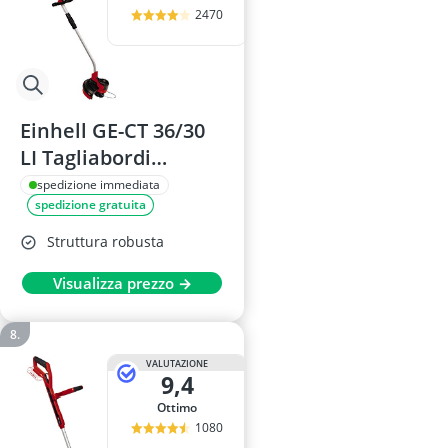
2470
Einhell GE-CT 36/30
LI Tagliabordi
Elettrico Senza Fili
spedizione immediata
spedizione gratuita
Struttura robusta
Visualizza prezzo →
VALUTAZIONE
9,4
Ottimo
1080