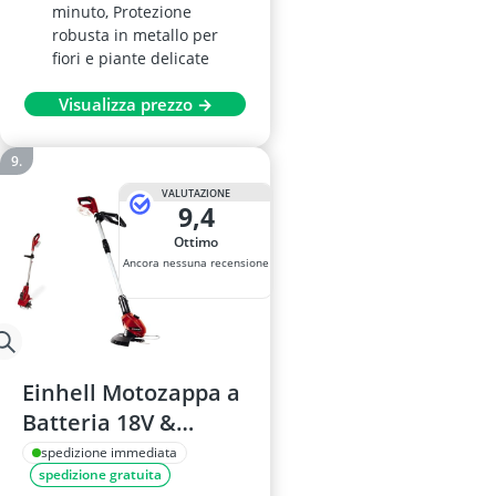
minuto, Protezione
robusta in metallo per
fiori e piante delicate
Visualizza prezzo →
VALUTAZIONE
9,4
Ottimo
Ancora nessuna recensione
Einhell Motozappa a
Batteria 18V &
Tagliabordi Ge-Ct 18
spedizione immediata
spedizione gratuita
Li Solo