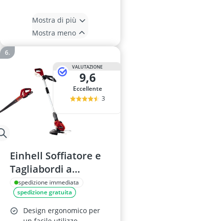
Mostra di più
Mostra meno
VALUTAZIONE
9,6
Eccellente
3
Einhell Soffiatore e
Tagliabordi a
Batteria 18V
spedizione immediata
spedizione gratuita
Design ergonomico per
un facile utilizzo