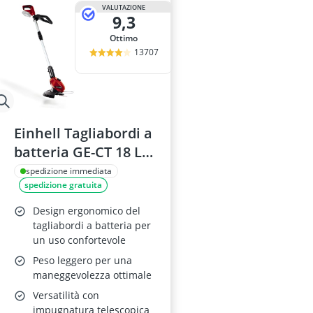
VALUTAZIONE
9,3
Ottimo
13707
Einhell Tagliabordi a
batteria GE-CT 18 Li -
Solo
spedizione immediata
spedizione gratuita
Design ergonomico del
tagliabordi a batteria per
un uso confortevole
Peso leggero per una
maneggevolezza ottimale
Versatilità con
impugnatura telescopica