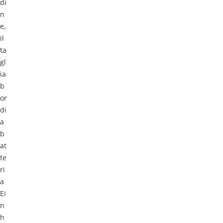
di
n
e,
il
ta
gl
ia
b
or
di
a
b
at
te
ri
a
Ei
n
h