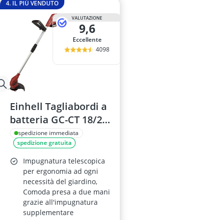
4. IL PIÙ VENDUTO
VALUTAZIONE
9,6
Eccellente
4098
Einhell Tagliabordi a
batteria GC-CT 18/24
Li
spedizione immediata
spedizione gratuita
Impugnatura telescopica
per ergonomia ad ogni
necessità del giardino,
Comoda presa a due mani
grazie all'impugnatura
supplementare