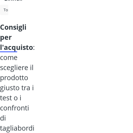
Tosaerba a batteria
Tosaerba a batteria Einhell
Tosaerba elettrico
consigli
per
l'acquisto
:
come
scegliere il
prodotto
giusto tra i
test o i
confronti
di
tagliabordi