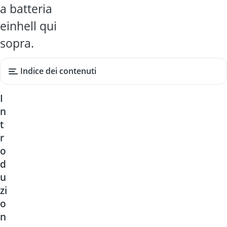
a batteria
einhell qui
sopra.
Indice dei contenuti
I
n
t
r
o
d
u
zi
o
n