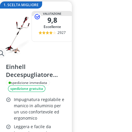
Aiuola rialzat
1. SCELTA MIGLIORE
Allarme per p
VALUTAZIONE
Altalena a nid
9,8
amaca
Eccellente
Amaca con su
2927
Einhell
Decespugliatore
Power X-Change
spedizione immediata
spedizione gratuita
AGILLO 36/255
Impugnatura regolabile e
manico in alluminio per
un uso confortevole ed
ergonomico
Leggera e facile da