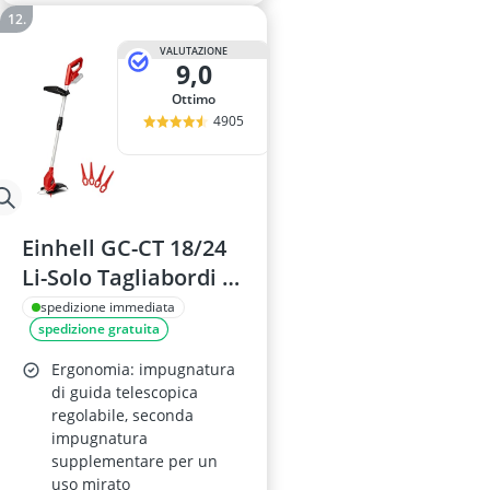
VALUTAZIONE
9,0
Ottimo
4905
Einhell GC-CT 18/24
Li-Solo Tagliabordi a
batteria
spedizione immediata
spedizione gratuita
Ergonomia: impugnatura
di guida telescopica
regolabile, seconda
impugnatura
supplementare per un
uso mirato