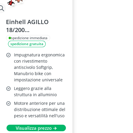
Einhell AGILLO
18/200
Decespugliatore a
spedizione immediata
spedizione gratuita
Batteria
Impugnatura ergonomica
con rivestimento
antiscivolo Softgrip,
Manubrio bike con
impostazione universale
Leggero grazie alla
struttura in alluminio
Motore anteriore per una
distribuzione ottimale del
peso e versatilità nell'uso
Visualizza prezzo →