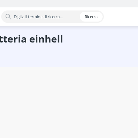
Ricerca
oria
ue