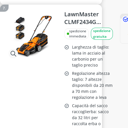
LawnMaster
CLMF2434G
Tagliaerba Senza
spedizione
spedizione
Filo 24V, 34cm, 6
immediata
gratuita
Livelli di Taglio
Larghezza di taglio:
lama in acciaio al
carbonio per un
taglio preciso
Regolazione altezza
taglio: 7 altezze
disponibili da 20 mm
a 70 mm con
regolazione a leva
Capacità del sacco
raccoglierba: sacco
da 32 litri per
raccolta erba o