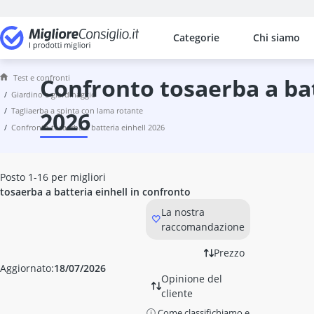
Categorie
Chi siamo
I confronti più popolari per categ
Giardino e giardinaggio
Acceleratore di compostaggio
Test e confronti
confronto tosaerba a batteria einhell
Accendifuoco
giardino e giardinaggio
tagliaerba a spinta con lama rotante
accendifuoco in lana di legno
2026
confronto tosaerba a batteria einhell 2026
accenditore elettrico per barbec
acchiappa ragni
acchiapparagni
Posto 1-16 per migliori
acido acetico
tosaerba a batteria einhell in confronto
acquario grande
La nostra
Affilacatene
raccomandazione
affilatrice per punte da trapano
Affumicatoio
Prezzo
Affumicatore
Aggiornato:
18/07/2026
Opinione del
affumicatore a gas
cliente
affumicatore da tavolo
ⓘ Come classifichiamo e