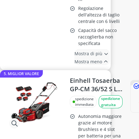
Regolazione
dell'altezza di taglio
centrale con 6 livelli
Capacità del sacco
raccoglierba non
specificata
Mostra di più
Mostra meno
5. MIGLIOR VALORE
Einhell Tosaerba
GP-CM 36/52 S Li
BL
spedizione
spedizione
immediata
gratuita
Autonomia maggiore
grazie al motore
Brushless e 4 slot
per batteria per una