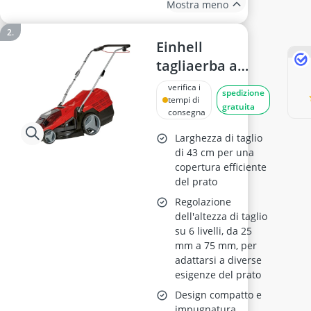
Mostra meno
Einhell
tagliaerba a
batteria GE-CM
verifica i
spedizione
36/43 Li M
tempi di
gratuita
consegna
Larghezza di taglio
di 43 cm per una
copertura efficiente
del prato
Regolazione
dell'altezza di taglio
su 6 livelli, da 25
mm a 75 mm, per
adattarsi a diverse
esigenze del prato
Design compatto e
impugnatura