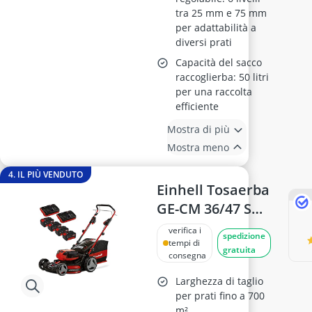
tra 25 mm e 75 mm
per adattabilità a
diversi prati
Capacità del sacco
raccoglierba: 50 litri
per una raccolta
efficiente
Mostra di più
Mostra meno
4. IL PIÙ VENDUTO
Einhell Tosaerba
GE-CM 36/47 S
HW Li (36 V, 47
verifica i
spedizione
cm)
tempi di
gratuita
consegna
Larghezza di taglio
per prati fino a 700
m²