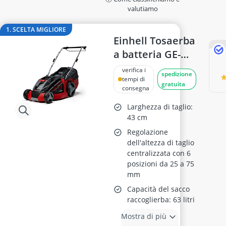
affumicatore elettrico
valutiamo
Aiuola rialzata
Allarme per piscina
1. SCELTA MIGLIORE
Altalena a nido
Einhell Tosaerba
amaca
a batteria GE-
Amaca con supporto
CM 43 Li M
verifica i
spedizione
tempi di
gratuita
consegna
Larghezza di taglio:
43 cm
Regolazione
dell'altezza di taglio
centralizzata con 6
posizioni da 25 a 75
mm
Capacità del sacco
raccoglierba: 63 litri
Mostra di più