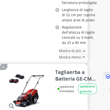
falciatura prolungata
Larghezza di taglio
di 52 cm per coprire
ampie aree di prato
Regolazione
dell'altezza di taglio
centrale su 9 livelli,
da 25 a 80 mm
Mostra di più
Mostra meno
Tagliaerba a
Batteria GE-CM
36/36 Li
spedizione
spedizione
immediata
gratuita