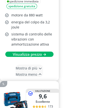
SDS-Plus GBH 2-28 F
spedizione immediata
spedizione gratuita
motore da 880 watt
energia del colpo da 3,2
joule
sistema di controllo delle
vibrazioni con
ammortizzazione attiva
Visualizza prezzo →
Mostra di più
Mostra meno
VALUTAZIONE
9,6
Eccellente
173