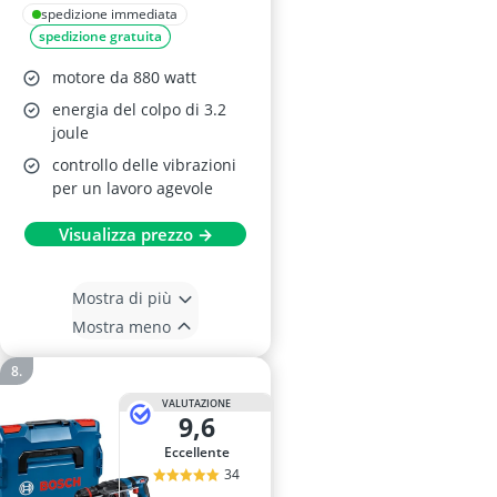
28 F, 880W, Ø 28mm
spedizione immediata
spedizione gratuita
motore da 880 watt
energia del colpo di 3.2
joule
controllo delle vibrazioni
per un lavoro agevole
Visualizza prezzo →
Mostra di più
Mostra meno
VALUTAZIONE
9,6
Eccellente
34