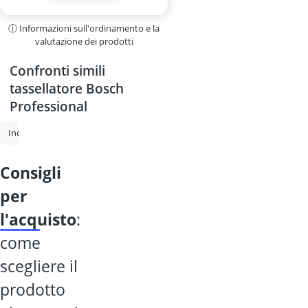
ⓘ Informazioni sull'ordinamento e la
valutazione dei prodotti
Confronti simili
tassellatore Bosch
Professional
Incisore laser
Fresatrice verticale
Utensile multifunzione
Pistol
consigli
per
l'acquisto
:
come
scegliere il
prodotto