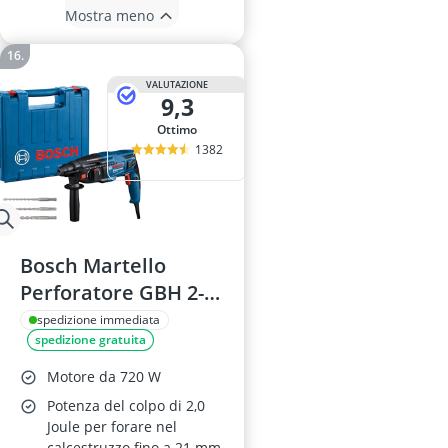
Mostra meno
VALUTAZIONE
9,3
Ottimo
1382
Bosch Martello
Perforatore GBH 2-
21
spedizione immediata
spedizione gratuita
Motore da 720 W
Potenza del colpo di 2,0
Joule per forare nel
calcestruzzo fino a 21 mm