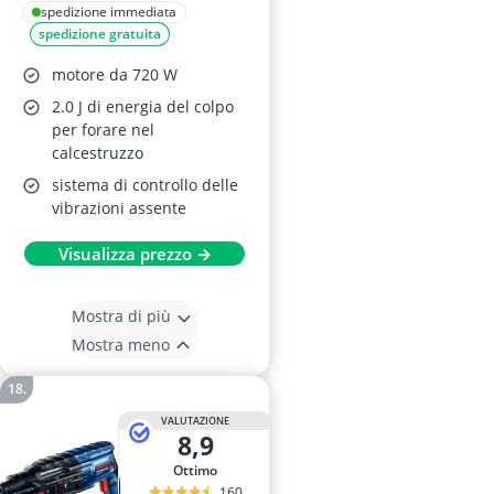
GBH 2-21 D
spedizione immediata
spedizione gratuita
motore da 720 W
2.0 J di energia del colpo
per forare nel
calcestruzzo
sistema di controllo delle
vibrazioni assente
Visualizza prezzo →
Mostra di più
Mostra meno
VALUTAZIONE
8,9
Ottimo
160