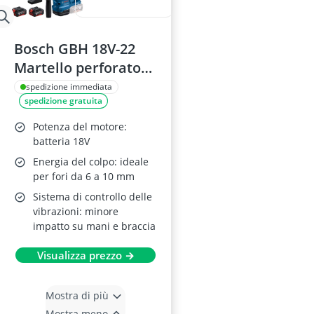
Bosch GBH 18V-22
Martello perforatore
a batteria
spedizione immediata
spedizione gratuita
Potenza del motore:
batteria 18V
Energia del colpo: ideale
per fori da 6 a 10 mm
Sistema di controllo delle
vibrazioni: minore
impatto su mani e braccia
Visualizza prezzo →
Mostra di più
Mostra meno