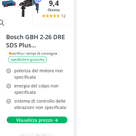
9,4
Ottimo
12
Bosch GBH 2-26 DRE
SDS Plus
tassellatore
verifica i tempi di consegna
spedizione gratuita
potenza del motore non
specificata
energia del colpo non
specificata
sistema di controllo delle
vibrazioni non specificato
Visualizza prezzo →