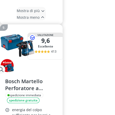
Mostra di più
Mostra meno
VALUTAZIONE
9,6
Eccellente
413
Bosch Martello
Perforatore a
Batteria GBH 18V-22
spedizione immediata
spedizione gratuita
energia del colpo