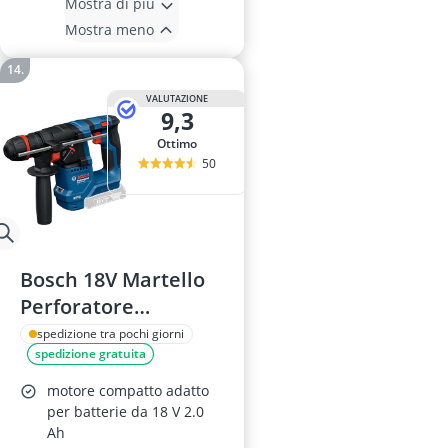
Mostra di più
Mostra meno
VALUTAZIONE
9,3
Ottimo
50
Bosch 18V Martello
Perforatore
ONECHUCK
spedizione tra pochi giorni
spedizione gratuita
motore compatto adatto
per batterie da 18 V 2.0
Ah