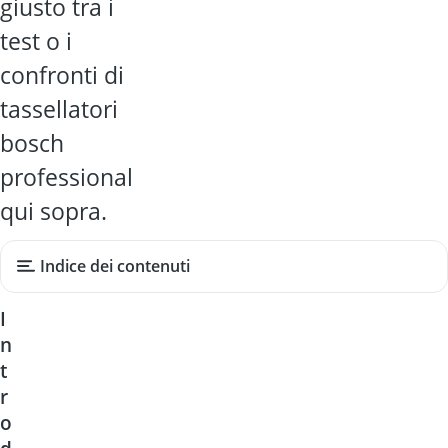
giusto tra i
test o i
confronti di
tassellatori
bosch
professional
qui sopra.
Indice dei contenuti
I
n
t
r
o