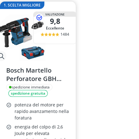
alzalastre pe
1. SCELTA MIGLIORE
ancorante chi
VALUTAZIONE
Anemometro
9,8
Anticalcare pe
Eccellente
Applicazione 
1484
Bosch Martello
Perforatore GBH
18V-26 F SDS Plus
spedizione immediata
spedizione gratuita
potenza del motore per
rapido avanzamento nella
foratura
energia del colpo di 2,6
Joule per elevata