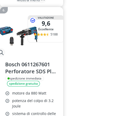
VALUTAZIONE
9,6
Eccellente
5188
Bosch 0611267601
Perforatore SDS Plus
GBH 2-28 F 880W
spedizione immediata
spedizione gratuita
motore da 880 Watt
potenza del colpo di 3.2
Joule
sistema di controllo delle