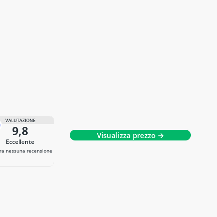
VALUTAZIONE
9,8
Visualizza prezzo →
Eccellente
ra nessuna recensione