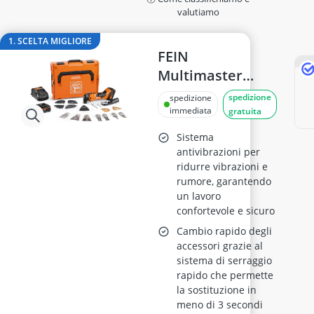
Allarme per finestra
valutiamo
alzalastre per cartongesso
ancorante chimico
1. SCELTA MIGLIORE
Anemometro
FEIN
Anticalcare per lavatrici
Multimaster
Applicazione contacalorie
AMM 500 Plus Set
spedizione
spedizione
immediata
gratuita
Sistema
antivibrazioni per
ridurre vibrazioni e
rumore, garantendo
un lavoro
confortevole e sicuro
Cambio rapido degli
accessori grazie al
sistema di serraggio
rapido che permette
la sostituzione in
meno di 3 secondi