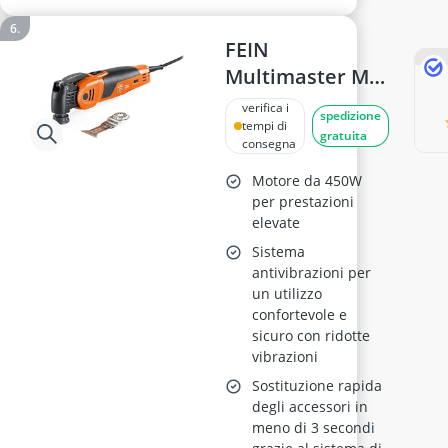
FEIN
Multimaster MM
700 Utensile
verifica i
spedizione
Multifunzione
tempi di
gratuita
consegna
Motore da 450W
per prestazioni
elevate
Sistema
antivibrazioni per
un utilizzo
confortevole e
sicuro con ridotte
vibrazioni
Sostituzione rapida
degli accessori in
meno di 3 secondi