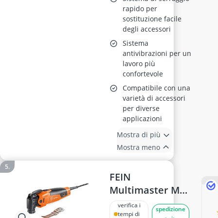
rapido per
sostituzione facile
degli accessori
Sistema
antivibrazioni per un
lavoro più
confortevole
Compatibile con una
varietà di accessori
per diverse
applicazioni
Mostra di più
Mostra meno
FEIN
Multimaster MM
500 Plus,
verifica i
spedizione
Utensile
tempi di