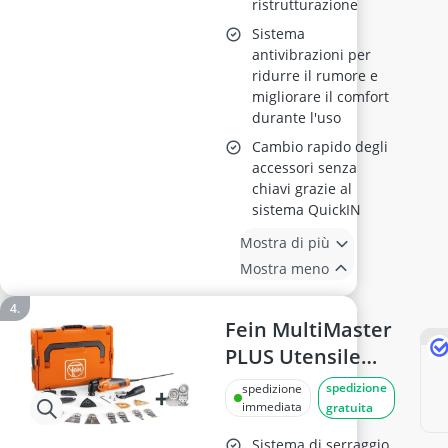
ristrutturazione
Sistema
antivibrazioni per
ridurre il rumore e
migliorare il comfort
durante l'uso
Cambio rapido degli
accessori senza
chiavi grazie al
sistema QuickIN
Mostra di più
Mostra meno
Fein MultiMaster
PLUS Utensile
Oscillante
spedizione
spedizione
immediata
gratuita
Sistema di serraggio