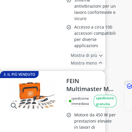
antivibrazioni per un
lavoro confortevole e
sicuro
Accesso a circa 100
accessori compatibili
per diverse
applicazioni
Mostra di più
Mostra meno
3. IL PIÙ VENDUTO
FEIN
Multimaster MM
700 Max Top,
spedizione
spedizione
Utensile
immediata
gratuita
multifunzione
Motore da 450 W per
con 60 accessori
prestazioni elevate
in lavori di