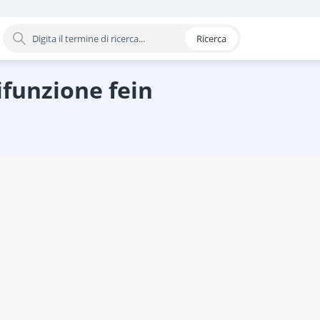
Ricerca
oria
one
e a batteria