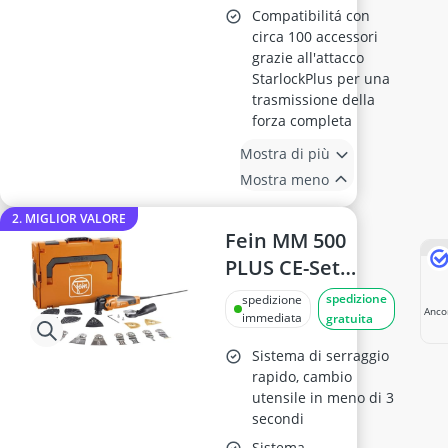
Compatibilitá con
circa 100 accessori
grazie all'attacco
StarlockPlus per una
trasmissione della
forza completa
Mostra di più
Mostra meno
2. MIGLIOR VALORE
Fein MM 500
PLUS CE-Set
72296775000
spedizione
spedizione
Anco
Utensile
immediata
gratuita
multifunzione
Sistema di serraggio
350 W
rapido, cambio
utensile in meno di 3
secondi
Sistema