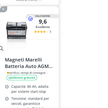
VALUTAZIONE
9,6
Eccellente
5
Magneti Marelli
Batteria Auto AGM
80Ah
verifica i tempi di consegna
spedizione gratuita
Capacità: 80 Ah, adatta
per sistemi start-stop
Tensione: standard per
veicoli, garantisce