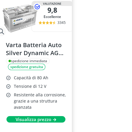
Barre portapa
VALUTAZIONE
9,8
batteria
batteria AGM
Eccellente
batteria AGM
3345
Batteria AGM
Varta Batteria Auto
Silver Dynamic AGM
80Ah 800A
spedizione immediata
spedizione gratuita
Capacità di 80 Ah
Tensione di 12 V
Resistente alla corrosione,
grazie a una struttura
avanzata
Visualizza prezzo →