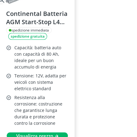
Continental Batteria
AGM Start-Stop L4
80/800 EN
spedizione immediata
spedizione gratuita
Capacità: batteria auto
con capacità di 80 Ah,
ideale per un buon
accumulo di energia
Tensione: 12V, adatta per
veicoli con sistema
elettrico standard
Resistenza alla
corrosione: costruzione
che garantisce lunga
durata e protezione
contro la corrosione
Visualizza prezzo →