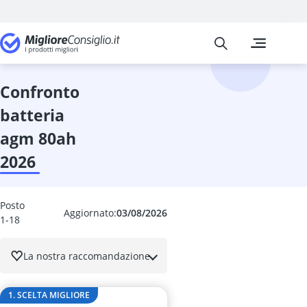
Migliore Consiglio
I confronti pi
Auto e Moto
Adattatore O
Adblue
confronto
additivo antip
batteria
additivo benz
Additivo Diese
agm 80ah
additivo per 
2026
additivo per 
antifurto per
Antigelo per v
Posto
Assicurazione
Aggiornato:
03/08/2026
1-18
ausiliario
autodromo
La nostra raccomandazione
Avviatore di 
barra di train
Barra LED
1. SCELTA MIGLIORE