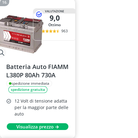
VALUTAZIONE
9,0
Ottimo
963
Batteria Auto FIAMM
L380P 80Ah 730A
spedizione immediata
spedizione gratuita
12 Volt di tensione adatta
per la maggior parte delle
auto
Visualizza prezzo →