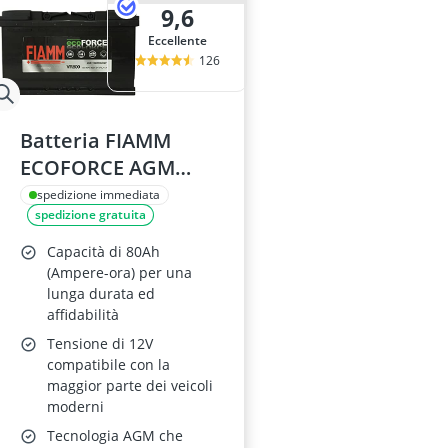
9,6
Eccellente
126
Batteria FIAMM
ECOFORCE AGM
VR800 80Ah
spedizione immediata
spedizione gratuita
Capacità di 80Ah
(Ampere-ora) per una
lunga durata ed
affidabilità
Tensione di 12V
compatibile con la
maggior parte dei veicoli
moderni
Tecnologia AGM che