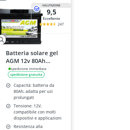
VALUTAZIONE
9,5
Eccellente
247
Batteria solare gel
AGM 12v 80Ah
Electronicx per
spedizione immediata
spedizione gratuita
camper
Capacità: batteria da
80Ah, adatta per usi
prolungati
Tensione: 12V,
compatibile con molti
dispositivi e applicazioni
Resistenza alla