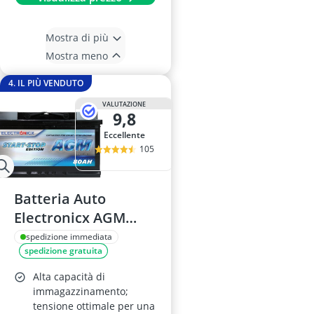
Mostra di più
Mostra meno
4. IL PIÙ VENDUTO
VALUTAZIONE
9,8
Eccellente
105
Batteria Auto
Electronicx AGM
80AH 12V 820A
spedizione immediata
spedizione gratuita
Alta capacità di
immagazzinamento;
tensione ottimale per una