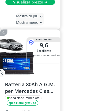
Visualizza prezzo →
Mostra di più
Mostra meno
VALUTAZIONE
9,6
Eccellente
Ancora nessuna recensione
Batteria 80Ah A.G.M.
per Mercedes Classe
B W247
spedizione immediata
spedizione gratuita