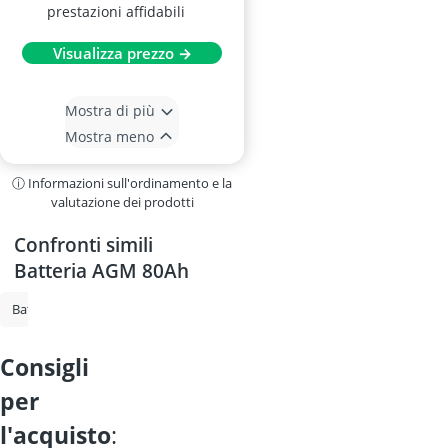
prestazioni affidabili
Visualizza prezzo →
Mostra di più
Mostra meno
ⓘ Informazioni sull'ordinamento e la
valutazione dei prodotti
Confronti simili
Batteria AGM 80Ah
Batteria AGM per camper
Batteria per auto
Batteria AGM 80Ah
consigli
per
l'acquisto
: