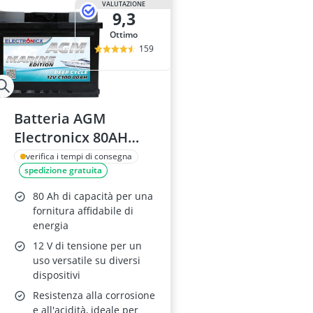
VALUTAZIONE
9,3
Ottimo
159
Batteria AGM
Electronicx 80AH
Marine Edition 12V
verifica i tempi di consegna
spedizione gratuita
80 Ah di capacità per una
fornitura affidabile di
energia
12 V di tensione per un
uso versatile su diversi
dispositivi
Resistenza alla corrosione
e all'acidità, ideale per