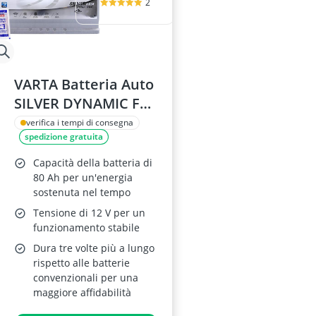
2
VARTA Batteria Auto
SILVER DYNAMIC F21
AGM 80Ah 12V 800A
verifica i tempi di consegna
spedizione gratuita
Capacità della batteria di
80 Ah per un'energia
sostenuta nel tempo
Tensione di 12 V per un
funzionamento stabile
Dura tre volte più a lungo
rispetto alle batterie
convenzionali per una
maggiore affidabilità