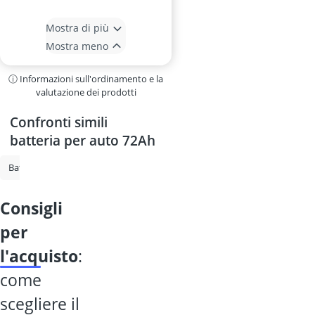
Mostra di più
Mostra meno
ⓘ Informazioni sull'ordinamento e la
valutazione dei prodotti
Confronti simili
batteria per auto 72Ah
Batteria AGM per camper
Batteria per auto
Batteria AGM 80Ah
consigli
per
l'acquisto
:
come
scegliere il