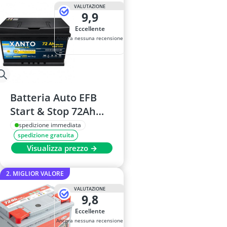
Barre portapa
VALUTAZIONE
9,9
batteria
batteria AGM
Eccellente
batteria AGM
Ancora nessuna recensione
Batteria AGM
Batteria Auto EFB
Start & Stop 72Ah
800A 12V - Formato
spedizione immediata
spedizione gratuita
L3, Dimensioni
Visualizza prezzo →
276x175x190 mm,
Occhio Magico
2. MIGLIOR VALORE
VALUTAZIONE
9,8
Eccellente
Ancora nessuna recensione