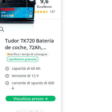
9,6
Eccellente
147
Tudor TK720 Batería
de coche, 72Ah,
760A, AGM
verifica i tempi di consegna
spedizione gratuita
capacità di 60 Ah
tensione di 12 V
corrente di spunto di 600
A
Visualizza prezzo →