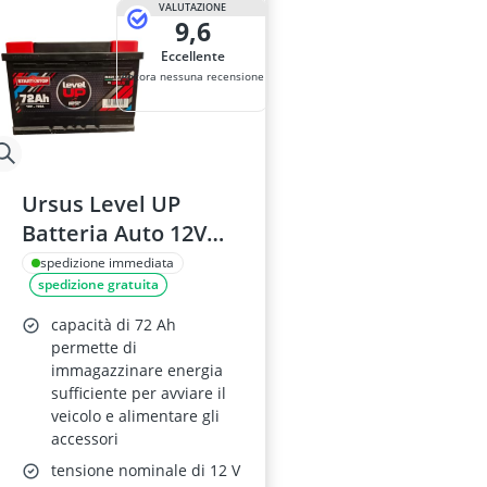
VALUTAZIONE
9,6
Eccellente
Ancora nessuna recensione
Ursus Level UP
Batteria Auto 12V
72Ah 720A Start-Stop
spedizione immediata
spedizione gratuita
Piombo-Acido Made
in Italy
capacità di 72 Ah
permette di
immagazzinare energia
sufficiente per avviare il
veicolo e alimentare gli
accessori
tensione nominale di 12 V