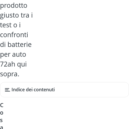
prodotto
giusto tra i
test o i
confronti
di batterie
per auto
72ah qui
sopra.
Indice dei contenuti
C
o
s
a