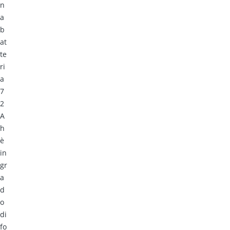
n
a
b
at
te
ri
a
7
2
A
h
è
in
gr
a
d
o
di
fo