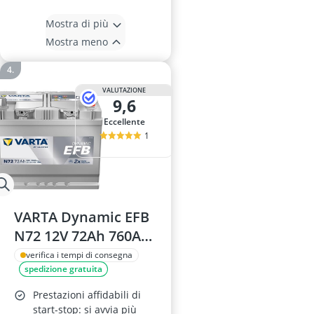
Mostra di più
Mostra meno
VALUTAZIONE
9,6
Eccellente
1
VARTA Dynamic EFB
N72 12V 72Ah 760A
batteria auto start-
verifica i tempi di consegna
spedizione gratuita
stop
Prestazioni affidabili di
start-stop: si avvia più