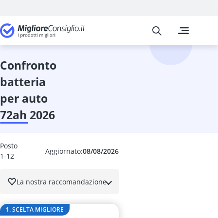
Migliore Consiglio
I confronti pi
Auto e Moto
Adattatore O
Adblue
confronto
additivo antip
batteria
additivo benz
Additivo Diese
per auto
additivo per 
72ah 2026
additivo per 
antifurto per
Antigelo per v
Posto
Assicurazione
Aggiornato:
08/08/2026
1-12
ausiliario
autodromo
La nostra raccomandazione
Avviatore di 
barra di train
Barra LED
1. SCELTA MIGLIORE