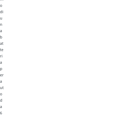
o
di
u
n
a
b
at
te
ri
a
p
er
a
ut
o
d
a
6