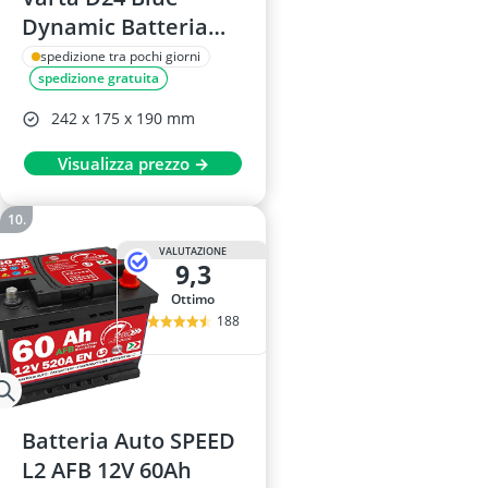
Dynamic Batteria
5604080
spedizione tra pochi giorni
spedizione gratuita
242 x 175 x 190 mm
Visualizza prezzo →
VALUTAZIONE
9,3
Ottimo
188
Batteria Auto SPEED
L2 AFB 12V 60Ah