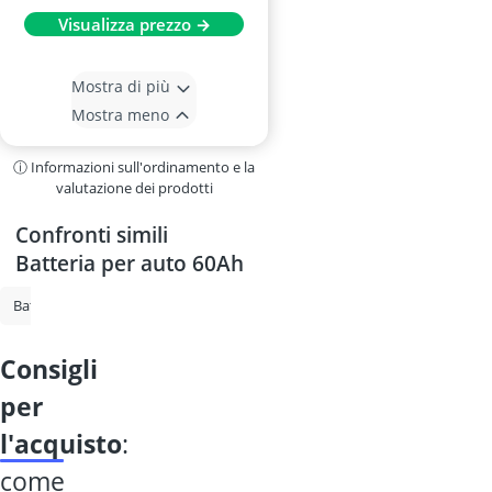
Visualizza prezzo →
Mostra di più
Mostra meno
ⓘ Informazioni sull'ordinamento e la
valutazione dei prodotti
Confronti simili
Batteria per auto 60Ah
Batteria AGM per camper
Batteria per auto
Batteria AGM 80Ah
consigli
per
l'acquisto
:
come