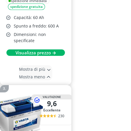
60AH 600A
spedizione immediata
spedizione gratuita
Capacità: 60 Ah
Spunto a freddo: 600 A
Dimensioni: non
specificate
Visualizza prezzo →
Mostra di più
Mostra meno
VALUTAZIONE
9,6
Eccellente
230