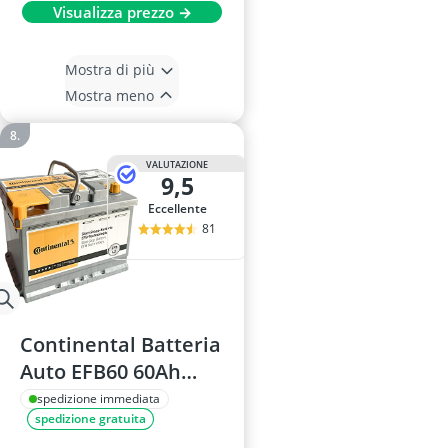
Visualizza prezzo →
Mostra di più
Mostra meno
VALUTAZIONE
9,5
Eccellente
81
Continental Batteria
Auto EFB60 60Ah
560A Start&Stop
spedizione immediata
spedizione gratuita