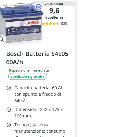
Barre portapa
VALUTAZIONE
9,6
batteria
batteria AGM
Eccellente
batteria AGM
839
Batteria AGM
Bosch Batteria S4E05
60A/h
spedizione immediata
spedizione gratuita
Capacità batteria: 60 Ah,
con spunto a freddo di
640 A
Dimensioni: 242 x 175 x
190 mm
Tecnologia senza
manutenzione: consumo