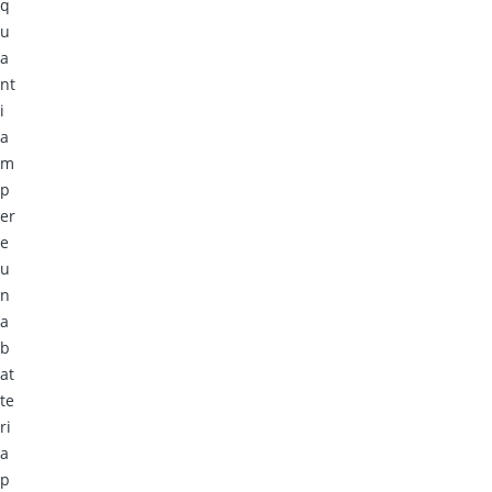
q
u
a
nt
i
a
m
p
er
e
u
n
a
b
at
te
ri
a
p