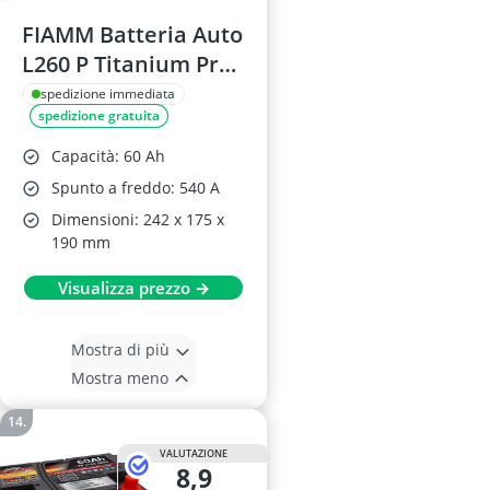
FIAMM Batteria Auto
L260 P Titanium Pro
60Ah 540A
spedizione immediata
spedizione gratuita
Capacità: 60 Ah
Spunto a freddo: 540 A
Dimensioni: 242 x 175 x
190 mm
Visualizza prezzo →
Mostra di più
Mostra meno
VALUTAZIONE
8,9